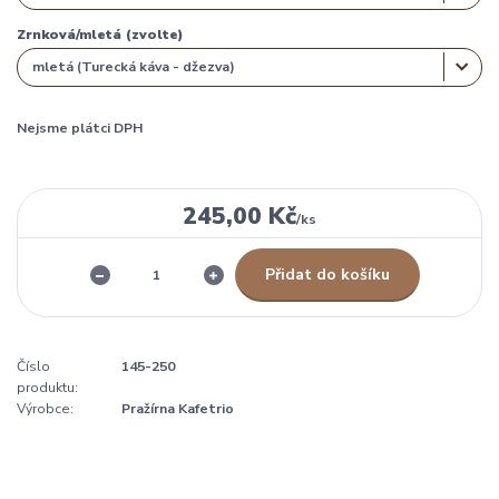
Zrnková/mletá (zvolte)
Nejsme plátci DPH
245,00 Kč
/
ks
Přidat do košíku
Číslo
145-250
produktu:
Výrobce:
Pražírna Kafetrio