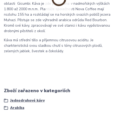
oblasti Gicumbi. Káva je zde pěstována v nadmořských výškách
1.800 až 2000 m.n.m.. Plantáže společnosti Nova Coffee mají
rozlohu 155 ha a rozkládají se na horských svazích poblíž jezera
Muhazi. Pěstuje se zde výhradně arabica odrůda Red Bourbon.
Kromě své kávy, zpracovávají ve své stanici i kávu vypěstovanou
drobnými pěstiteli z okolí.
Káva má střední tělo a příjemnou citrusovou aciditu. Je
charkteristická svou sladkou chutí s tóny citrusových plodů,
zelených jablek, švestek a čokolády.
Zboží zařazeno v kategoriích
Jednodruhové kávy
Arabika