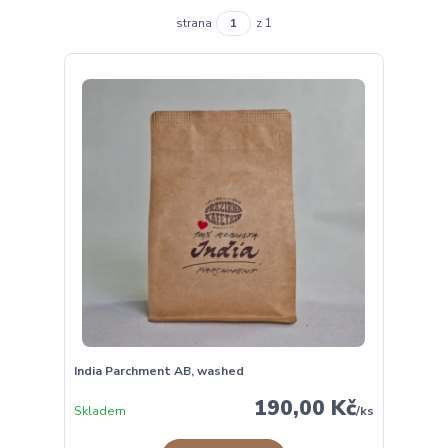
strana
z 1
India Parchment AB, washed
190,00 Kč
Skladem
/
ks