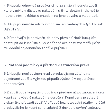
4.6
Kupující odpovídá prodávajícímu za snížení hodnoty zboží,
které vzniklo v důsledku nakládání s tímto zbožím jinak, než je
nutné s ním nakládat s ohledem na jeho povahu a vlastnosti.
4.8
Kupující nemůže odstoupit od smluv uvedených v § 1837 zák.
89/2012 Sb.
4.9
Prodávající je oprávněn, do doby převzetí zboží kupujícím,
odstoupit od kupní smlouvy v případě okolností znemožňujících
mu dodání objednaného zboží kupujícímu.
5. Platební podmínky a přechod vlastnického práva
5.1
Kupující není povinen hradit prodávajícímu zálohu na
objednané zboží, s výjimkou případů výslovně v objednávce
dohodnutých.
5.2
Zboží bude kupujícímu dodáno / předáno až po zaplacení celé
kupní ceny včetně nákladů na doručení. Kupní cena je splatná
v okamžiku převzetí zboží. V případě bezhotovostní platby na účet
prodávajícího je kupní cena splatná 2 dny po uzavření smlouvy.