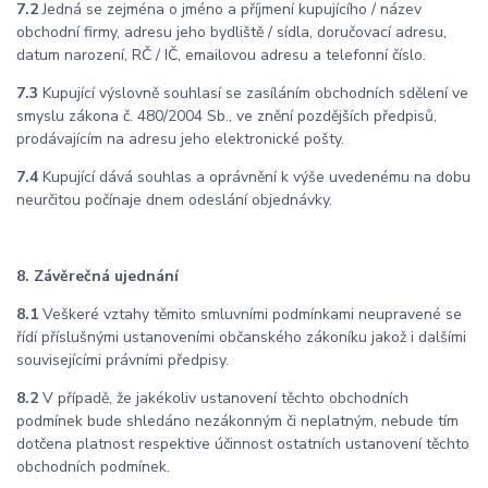
7.2
Jedná se zejména o jméno a příjmení kupujícího / název
obchodní firmy, adresu jeho bydliště / sídla, doručovací adresu,
datum narození, RČ / IČ, emailovou adresu a telefonní číslo.
7.3
Kupující výslovně souhlasí se zasíláním obchodních sdělení ve
smyslu zákona č. 480/2004 Sb., ve znění pozdějších předpisů,
prodávajícím na adresu jeho elektronické pošty.
7.4
Kupující dává souhlas a oprávnění k výše uvedenému na dobu
neurčitou počínaje dnem odeslání objednávky.
8. Závěrečná ujednání
8.1
Veškeré vztahy těmito smluvními podmínkami neupravené se
řídí příslušnými ustanoveními občanského zákoníku jakož i dalšími
souvisejícími právními předpisy.
8.2
V případě, že jakékoliv ustanovení těchto obchodních
podmínek bude shledáno nezákonným či neplatným, nebude tím
dotčena platnost respektive účinnost ostatních ustanovení těchto
obchodních podmínek.