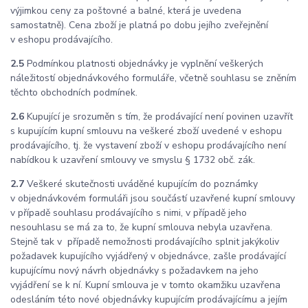
výjimkou ceny za poštovné a balné, která je uvedena
samostatně). Cena zboží je platná po dobu jejího zveřejnění
v eshopu prodávajícího.
2.5
Podmínkou platnosti objednávky je vyplnění veškerých
náležitostí objednávkového formuláře, včetně souhlasu se zněním
těchto obchodních podmínek.
2.6
Kupující je srozuměn s tím, že prodávající není povinen uzavřít
s kupujícím kupní smlouvu na veškeré zboží uvedené v eshopu
prodávajícího, tj. že vystavení zboží v eshopu prodávajícího není
nabídkou k uzavření smlouvy ve smyslu § 1732 obč. zák.
2.7
Veškeré skutečnosti uváděné kupujícím do poznámky
v objednávkovém formuláři jsou součástí uzavřené kupní smlouvy
v případě souhlasu prodávajícího s nimi, v případě jeho
nesouhlasu se má za to, že kupní smlouva nebyla uzavřena.
Stejně tak v případě nemožnosti prodávajícího splnit jakýkoliv
požadavek kupujícího vyjádřený v objednávce, zašle prodávající
kupujícímu nový návrh objednávky s požadavkem na jeho
vyjádření se k ní. Kupní smlouva je v tomto okamžiku uzavřena
odesláním této nové objednávky kupujícím prodávajícímu a jejím