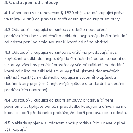
4. Odstoupení od smlouvy
4.1
V souladu s ustanovením § 1829 obč. zák. má kupující právo
ve lhůtě 14 dnů od převzetí zboží odstoupit od kupní smlouvy.
4.2
Odstoupí-li kupující od smlouvy, odešle nebo předá
prodávajícímu bez zbytečného odkladu, nejpozději do čtrnácti dnů
od odstoupení od smlouvy, zboží, které od něho obdržel.
4.3
Odstoupí-li kupující od smlouvy, vrátí mu prodávající bez
zbytečného odkladu, nejpozději do čtrnácti dnů od odstoupení od
smlouvy, všechny peněžní prostředky včetně nákladů na dodání,
které od něho na základě smlouvy přijal (kromě dodatečných
nákladů vzniklých v důsledku kupujícím zvoleného způsobu
dodání, který je jiný než nejlevnější způsob standardního dodání
prodávajícím nabízený).
4.4
Odstoupí-li kupující od kupní smlouvy, prodávající není
povinen vrátit přijaté peněžní prostředky kupujícímu dříve, než mu
kupující zboží předá nebo prokáže, že zboží prodávajícímu odeslal.
4.5
Náklady spojené s vrácením zboží prodávajícímu nese v plné
výši kupující.