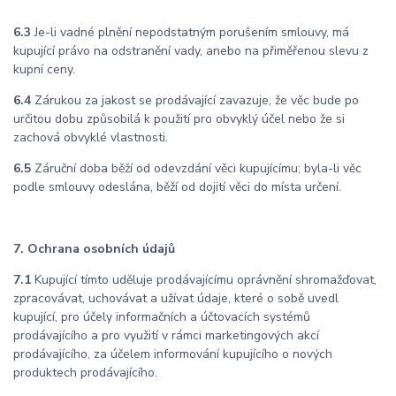
6.3
Je-li vadné plnění nepodstatným porušením smlouvy, má
kupující právo na odstranění vady, anebo na přiměřenou slevu z
kupní ceny.
6.4
Zárukou za jakost se prodávající zavazuje, že věc bude po
určitou dobu způsobilá k použití pro obvyklý účel nebo že si
zachová obvyklé vlastnosti.
6.5
Záruční doba běží od odevzdání věci kupujícímu; byla-li věc
podle smlouvy odeslána, běží od dojití věci do místa určení.
7. Ochrana osobních údajů
7.1
Kupující tímto uděluje prodávajícímu oprávnění shromažďovat,
zpracovávat, uchovávat a užívat údaje, které o sobě uvedl
kupující, pro účely informačních a účtovacích systémů
prodávajícího a pro využití v rámci marketingových akcí
prodávajícího, za účelem informování kupujícího o nových
produktech prodávajícího.