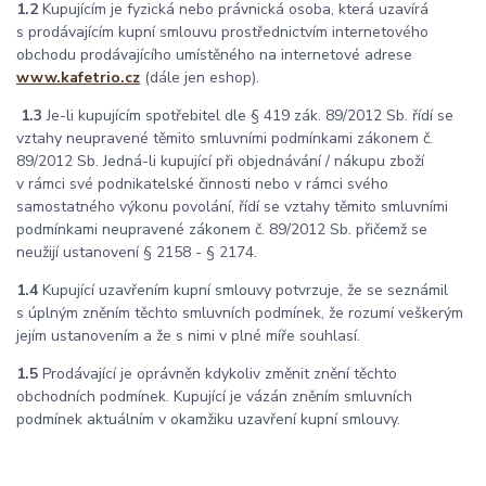
1.2
Kupujícím je fyzická nebo právnická osoba, která uzavírá
s prodávajícím kupní smlouvu prostřednictvím internetového
obchodu prodávajícího umístěného na internetové adrese
www.kafetrio.cz
(dále jen eshop).
1.3
Je-li kupujícím spotřebitel dle § 419 zák. 89/2012 Sb. řídí se
vztahy neupravené těmito smluvními podmínkami zákonem č.
89/2012 Sb. Jedná-li kupující při objednávání / nákupu zboží
v rámci své podnikatelské činnosti nebo v rámci svého
samostatného výkonu povolání, řídí se vztahy těmito smluvními
podmínkami neupravené zákonem č. 89/2012 Sb. přičemž se
neužijí ustanovení § 2158 - § 2174.
1.4
Kupující uzavřením kupní smlouvy potvrzuje, že se seznámil
s úplným zněním těchto smluvních podmínek, že rozumí veškerým
jejím ustanovením a že s nimi v plné míře souhlasí.
1.5
Prodávající je oprávněn kdykoliv změnit znění těchto
obchodních podmínek. Kupující je vázán zněním smluvních
podmínek aktuálním v okamžiku uzavření kupní smlouvy.