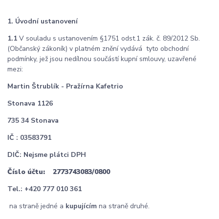
1. Úvodní ustanovení
1.1
V souladu s ustanovením §1751 odst.1 zák. č. 89/2012 Sb.
(Občanský zákoník) v platném znění vydává tyto obchodní
podmínky, jež jsou nedílnou součástí kupní smlouvy, uzavřené
mezi:
Martin Štrublík - Pražírna Kafetrio
Stonava 1126
735 34 Stonava
IČ : 03583791
DIČ: Nejsme plátci DPH
Číslo účtu: 2773743083/0800
Tel.: +420 777 010 361
na straně jedné a
kupujícím
na straně druhé.