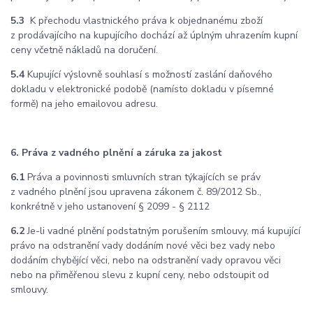
5.3
K přechodu vlastnického práva k objednanému zboží
z prodávajícího na kupujícího dochází až úplným uhrazením kupní
ceny včetně nákladů na doručení.
5.4
Kupující výslovně souhlasí s možností zaslání daňového
dokladu v elektronické podobě (namísto dokladu v písemné
formě) na jeho emailovou adresu.
6. Práva z vadného plnění a záruka za jakost
6.1
Práva a povinnosti smluvních stran týkajících se práv
z vadného plnění jsou upravena zákonem č. 89/2012 Sb.,
konkrétně v jeho ustanovení § 2099 - § 2112
6.2
Je-li vadné plnění podstatným porušením smlouvy, má kupující
právo na odstranění vady dodáním nové věci bez vady nebo
dodáním chybějící věci, nebo na odstranění vady opravou věci
nebo na přiměřenou slevu z kupní ceny, nebo odstoupit od
smlouvy.