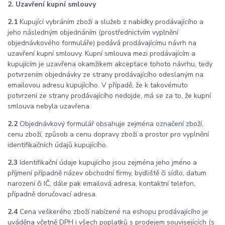
2. Uzavření kupní smlouvy
2.1
Kupující vybráním zboží a služeb z nabídky prodávajícího a
jeho následným objednáním (prostřednictvím vyplnění
objednávkového formuláře) podává prodávajícímu návrh na
uzavření kupní smlouvy. Kupní smlouva mezi prodávajícím a
kupujícím je uzavřena okamžikem akceptace tohoto návrhu, tedy
potvrzením objednávky ze strany prodávajícího odeslaným na
emailovou adresu kupujícího. V případě, že k takovémuto
potvrzení ze strany prodávajícího nedojde, má se za to, že kupní
smlouva nebyla uzavřena.
2.2
Objednávkový formulář obsahuje zejména označení zboží,
cenu zboží, způsob a cenu dopravy zboží a prostor pro vyplnění
identifikačních údajů kupujícího.
2.3
Identifikační údaje kupujícího jsou zejména jeho jméno a
příjmení případně název obchodní firmy, bydliště či sídlo, datum
narození či IČ, dále pak emailová adresa, kontaktní telefon,
případně doručovací adresa.
2.4
Cena veškerého zboží nabízené na eshopu prodávajícího je
uváděna včetně DPH i všech poplatků s prodejem souvisejících (s