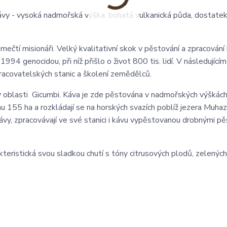
vy - vysoká nadmořská výška, bohatá vulkanická půda, dostatek
čtí misionáři. Velký kvalitativní skok v pěstování a zpracování
1994 genocidou, při níž přišlo o život 800 tis. lidí. V následující
pracovatelských stanic a školení zemědělců.
 oblasti Gicumbi. Káva je zde pěstována v nadmořských výškác
 155 ha a rozkládají se na horských svazích poblíž jezera Muhaz
y, zpracovávají ve své stanici i kávu vypěstovanou drobnými pěs
kteristická svou sladkou chutí s tóny citrusových plodů, zelených