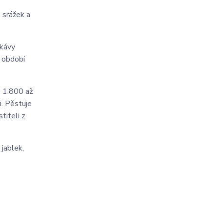
 srážek a
 kávy
m období
h 1.800 až
i. Pěstuje
titeli z
 jablek,