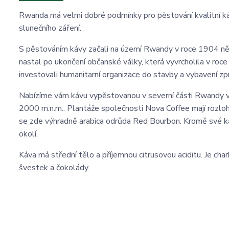
Rwanda má velmi dobré podmínky pro pěstování kvalitní ká
slunečního záření.
S pěstováním kávy začali na území Rwandy v roce 1904 něme
nastal po ukončení občanské války, která vyvrcholila v roce 
investovali humanitarní organizace do stavby a vybavení z
Nabízíme vám kávu vypěstovanou v severní části Rwandy v
2000 m.n.m.. Plantáže společnosti Nova Coffee mají rozlohu
se zde výhradně arabica odrůda Red Bourbon. Kromě své káv
okolí.
Káva má střední tělo a příjemnou citrusovou aciditu. Je char
švestek a čokolády.