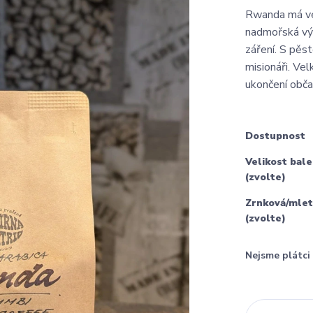
Rwanda má vel
nadmořská výš
záření. S pěs
misionáři. Vel
ukončení obča
Dostupnost
Velikost bale
(zvolte)
Zrnková/mlet
(zvolte)
Nejsme plátc