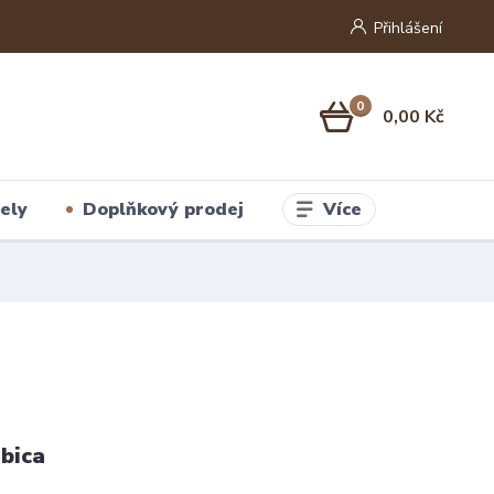
Přihlášení
0
0,00 Kč
Více
ely
Doplňkový prodej
bica