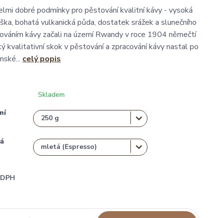
mi dobré podmínky pro pěstování kvalitní kávy - vysoká
ka, bohatá vulkanická půda, dostatek srážek a slunečního
továním kávy začali na území Rwandy v roce 1904 němečtí
ký kvalitativní skok v pěstování a zpracování kávy nastal po
nské...
celý popis
Skladem
ní
á
i DPH