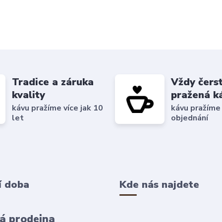
Tradice a záruka
Vždy čers
kvality
pražená k
kávu pražíme více jak 10
kávu pražíme
let
objednání
í doba
Kde nás najdete
á prodejna