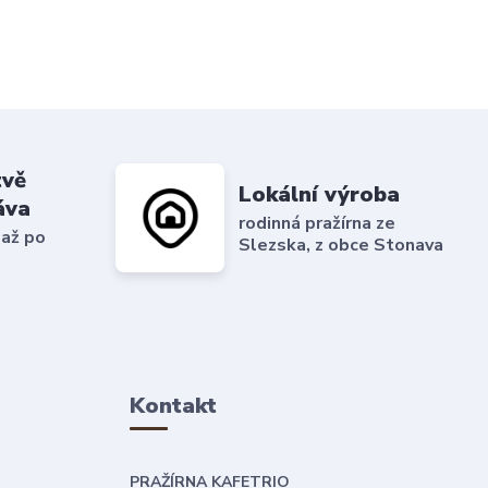
tvě
Lokální výroba
áva
rodinná pražírna ze
 až po
Slezska, z obce Stonava
Kontakt
PRAŽÍRNA KAFETRIO