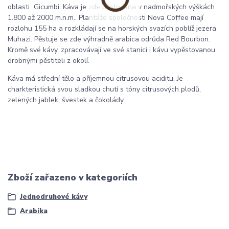
oblasti Gicumbi. Káva je zde pěstována v nadmořských výškách
1.800 až 2000 m.n.m.. Plantáže společnosti Nova Coffee mají
rozlohu 155 ha a rozkládají se na horských svazích poblíž jezera
Muhazi. Pěstuje se zde výhradně arabica odrůda Red Bourbon.
Kromě své kávy, zpracovávají ve své stanici i kávu vypěstovanou
drobnými pěstiteli z okolí.
Káva má střední tělo a příjemnou citrusovou aciditu. Je
charkteristická svou sladkou chutí s tóny citrusových plodů,
zelených jablek, švestek a čokolády.
Zboží zařazeno v kategoriích
Jednodruhové kávy
Arabika