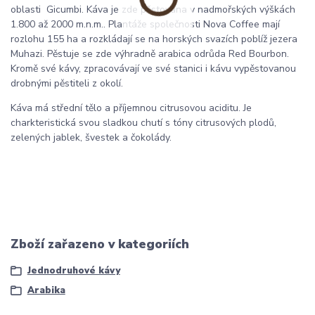
oblasti Gicumbi. Káva je zde pěstována v nadmořských výškách
1.800 až 2000 m.n.m.. Plantáže společnosti Nova Coffee mají
rozlohu 155 ha a rozkládají se na horských svazích poblíž jezera
Muhazi. Pěstuje se zde výhradně arabica odrůda Red Bourbon.
Kromě své kávy, zpracovávají ve své stanici i kávu vypěstovanou
drobnými pěstiteli z okolí.
Káva má střední tělo a příjemnou citrusovou aciditu. Je
charkteristická svou sladkou chutí s tóny citrusových plodů,
zelených jablek, švestek a čokolády.
Zboží zařazeno v kategoriích
Jednodruhové kávy
Arabika