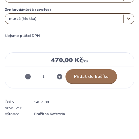
Zrnková/mletá (zvolte)
Nejsme plátci DPH
470,00 Kč
/
ks
Přidat do košíku
Číslo
145-500
produktu:
Výrobce:
Pražírna Kafetrio