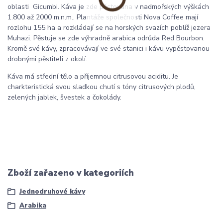
oblasti Gicumbi. Káva je zde pěstována v nadmořských výškách
1.800 až 2000 m.n.m.. Plantáže společnosti Nova Coffee mají
rozlohu 155 ha a rozkládají se na horských svazích poblíž jezera
Muhazi. Pěstuje se zde výhradně arabica odrůda Red Bourbon.
Kromě své kávy, zpracovávají ve své stanici i kávu vypěstovanou
drobnými pěstiteli z okolí.
Káva má střední tělo a příjemnou citrusovou aciditu. Je
charkteristická svou sladkou chutí s tóny citrusových plodů,
zelených jablek, švestek a čokolády.
Zboží zařazeno v kategoriích
Jednodruhové kávy
Arabika