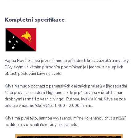
Kompletní specifikace
Papua Nová Guinea je zemí mnoha přírodních krás, zázraků a mystiky.
Díky svým unikátním přírodním podmínkám je i jednou z nejlepších
oblastí pěstování kávy na světě.
Káva Namugo pochází z panenských deštných pralesů v jihozápadní
části provincie Eastern Highlands, kde je pěstována v údolí Lamari
drobnými farmáři z vesnic Ivingoi, Purosa, Iwaki a Kimi. Káva se zde
pěstuje v nadmořské výšce 1.400 - 2.000 m.n.m..
Káva má plné tělo, jemnou vyváženou mírně kořeňenou chuť s nižšší
aciditou a s dochutí čokolády a karamelu.