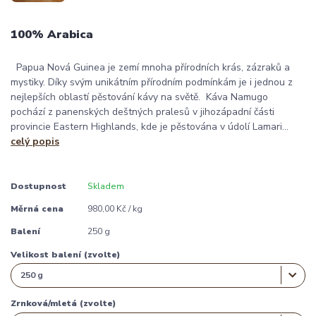
100% Arabica
Papua Nová Guinea je zemí mnoha přírodních krás, zázraků a
mystiky. Díky svým unikátním přírodním podmínkám je i jednou z
nejlepších oblastí pěstování kávy na světě. Káva Namugo
pochází z panenských deštných pralesů v jihozápadní části
provincie Eastern Highlands, kde je pěstována v údolí Lamari...
celý popis
Dostupnost
Skladem
Měrná cena
980,00 Kč / kg
Balení
250 g
Velikost balení (zvolte)
Zrnková/mletá (zvolte)