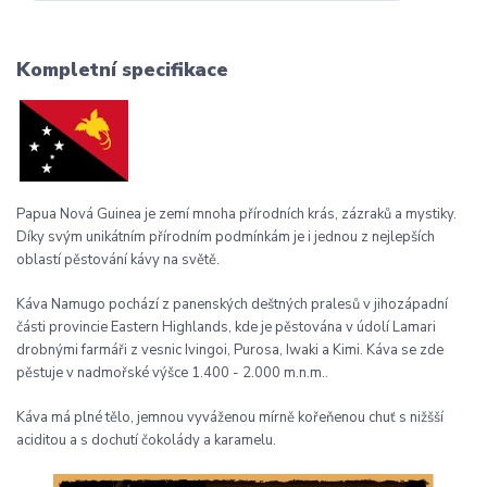
Kompletní specifikace
Papua Nová Guinea je zemí mnoha přírodních krás, zázraků a mystiky.
Díky svým unikátním přírodním podmínkám je i jednou z nejlepších
oblastí pěstování kávy na světě.
Káva Namugo pochází z panenských deštných pralesů v jihozápadní
části provincie Eastern Highlands, kde je pěstována v údolí Lamari
drobnými farmáři z vesnic Ivingoi, Purosa, Iwaki a Kimi. Káva se zde
pěstuje v nadmořské výšce 1.400 - 2.000 m.n.m..
Káva má plné tělo, jemnou vyváženou mírně kořeňenou chuť s nižšší
aciditou a s dochutí čokolády a karamelu.