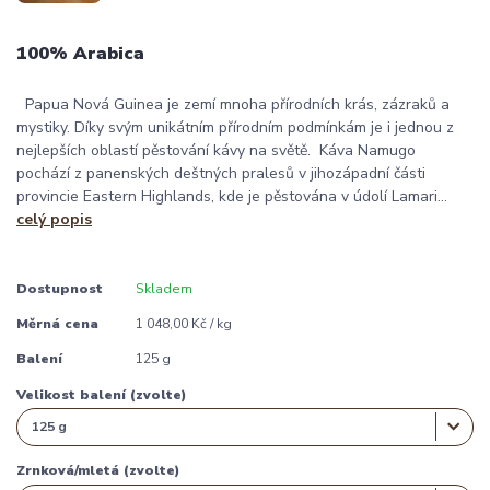
100% Arabica
Papua Nová Guinea je zemí mnoha přírodních krás, zázraků a
mystiky. Díky svým unikátním přírodním podmínkám je i jednou z
nejlepších oblastí pěstování kávy na světě. Káva Namugo
pochází z panenských deštných pralesů v jihozápadní části
provincie Eastern Highlands, kde je pěstována v údolí Lamari...
celý popis
Dostupnost
Skladem
Měrná cena
1 048,00 Kč / kg
Balení
125 g
Velikost balení (zvolte)
Zrnková/mletá (zvolte)