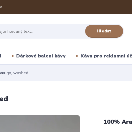
e
Hledat
i
Dárkové balení kávy
Káva pro reklamní úč
amugo, washed
ed
100% Ara