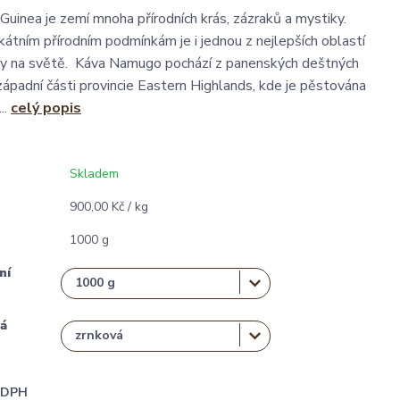
inea je zemí mnoha přírodních krás, zázraků a mystiky.
kátním přírodním podmínkám je i jednou z nejlepších oblastí
vy na světě. Káva Namugo pochází z panenských deštných
ozápadní části provincie Eastern Highlands, kde je pěstována
..
celý popis
Skladem
900,00 Kč / kg
1000 g
ní
á
i DPH