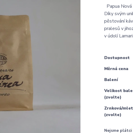
Papua Nová Gu
Díky svým uni
pěstování ká
pralesů v jih
v údolí Lamari.
Dostupnost
Měrná cena
Balení
Velikost bale
(zvolte)
Zrnková/mlet
(zvolte)
Nejsme plátc