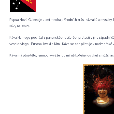
Papua Nová Guinea je zemí mnoha přírodních krás, zázraků a mystiky. 
kávy na světě.
Káva Namugo pochází z panenských deštných pralesů v jihozápadní čás
vesnic Ivingoi, Purosa, Iwaki a Kimi. Káva se zde pěstuje v nadmořské 
Káva má plné tělo, jemnou vyváženou mírně kořeňenou chuť s nižšší aci