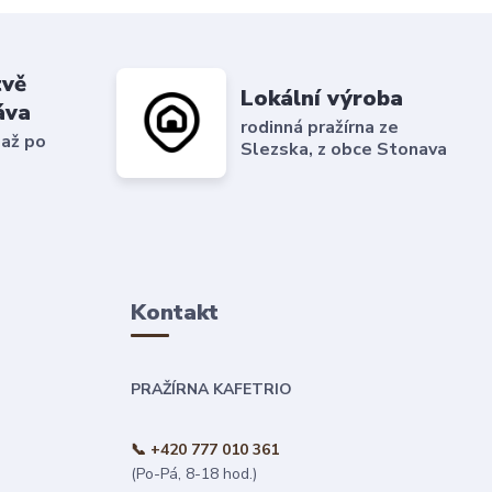
tvě
Lokální výroba
áva
rodinná pražírna ze
 až po
Slezska, z obce Stonava
Kontakt
PRAŽÍRNA KAFETRIO
📞 +420 777 010 361
(Po-Pá, 8-18 hod.)