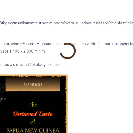
Díky svým unikátním přírodním podmínkám je i jednou z nejlepších oblastí pě
ti provincie Eastern Highlands, kde je pěstována v údolí Lamari drobnými fa
výšce 1.400 - 2.000 m.n.m..
ditou a s dochutí čokolády a karamelu.