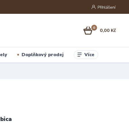
Přihlášení
0
0,00 Kč
Více
ely
Doplňkový prodej
bica