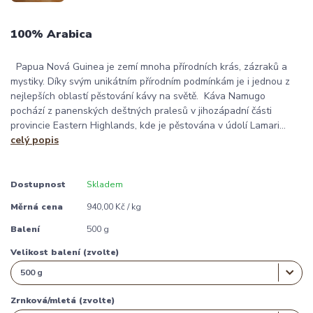
100% Arabica
Papua Nová Guinea je zemí mnoha přírodních krás, zázraků a
mystiky. Díky svým unikátním přírodním podmínkám je i jednou z
nejlepších oblastí pěstování kávy na světě. Káva Namugo
pochází z panenských deštných pralesů v jihozápadní části
provincie Eastern Highlands, kde je pěstována v údolí Lamari...
celý popis
Dostupnost
Skladem
Měrná cena
940,00 Kč / kg
Balení
500 g
Velikost balení (zvolte)
Zrnková/mletá (zvolte)