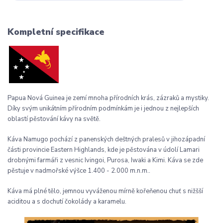
Kompletní specifikace
Papua Nová Guinea je zemí mnoha přírodních krás, zázraků a mystiky.
Díky svým unikátním přírodním podmínkám je i jednou z nejlepších
oblastí pěstování kávy na světě.
Káva Namugo pochází z panenských deštných pralesů v jihozápadní
části provincie Eastern Highlands, kde je pěstována v údolí Lamari
drobnými farmáři z vesnic Ivingoi, Purosa, Iwaki a Kimi. Káva se zde
pěstuje v nadmořské výšce 1.400 - 2.000 m.n.m..
Káva má plné tělo, jemnou vyváženou mírně kořeňenou chuť s nižšší
aciditou a s dochutí čokolády a karamelu.