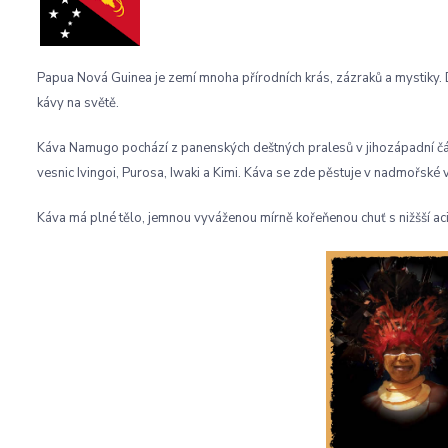
Papua Nová Guinea je zemí mnoha přírodních krás, zázraků a mystiky. 
kávy na světě.
Káva Namugo pochází z panenských deštných pralesů v jihozápadní čás
vesnic Ivingoi, Purosa, Iwaki a Kimi. Káva se zde pěstuje v nadmořské 
Káva má plné tělo, jemnou vyváženou mírně kořeňenou chuť s nižšší aci