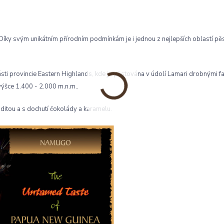
Díky svým unikátním přírodním podmínkám je i jednou z nejlepších oblastí pě
ti provincie Eastern Highlands, kde je pěstována v údolí Lamari drobnými fa
výšce 1.400 - 2.000 m.n.m..
ditou a s dochutí čokolády a karamelu.