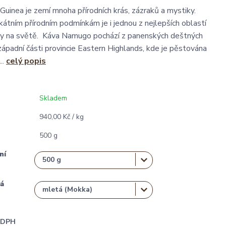
inea je zemí mnoha přírodních krás, zázraků a mystiky.
kátním přírodním podmínkám je i jednou z nejlepších oblastí
vy na světě. Káva Namugo pochází z panenských deštných
ozápadní části provincie Eastern Highlands, kde je pěstována
..
celý popis
Skladem
940,00 Kč / kg
500 g
ní
á
i DPH