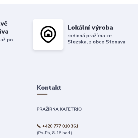
tvě
Lokální výroba
áva
rodinná pražírna ze
 až po
Slezska, z obce Stonava
Kontakt
PRAŽÍRNA KAFETRIO
📞 +420 777 010 361
(Po-Pá, 8-18 hod.)