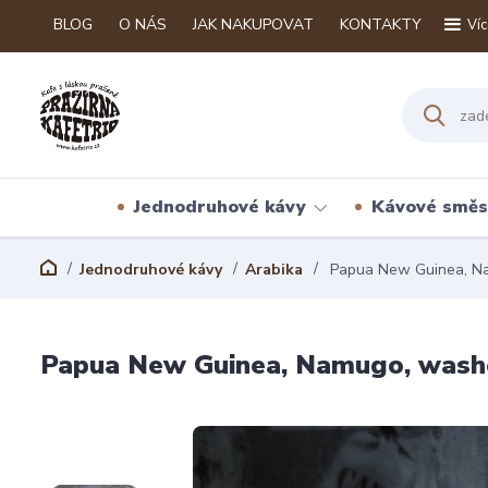
BLOG
O NÁS
JAK NAKUPOVAT
KONTAKTY
Víc
Jednodruhové kávy
Kávové směs
Jednodruhové kávy
Arabika
Papua New Guinea, N
Papua New Guinea, Namugo, wash