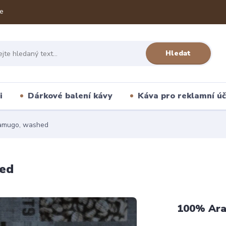
e
Hledat
i
Dárkové balení kávy
Káva pro reklamní úč
amugo, washed
ed
100% Ara