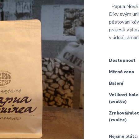
Papua Nová Gu
Díky svým uni
pěstování ká
pralesů v jih
v údolí Lamari.
Dostupnost
Měrná cena
Balení
Velikost bale
(zvolte)
Zrnková/mlet
(zvolte)
Nejsme plátc