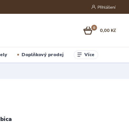
Přihlášení
0
0,00 Kč
Více
ely
Doplňkový prodej
bica