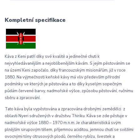
Kompletní specifikace
Káva z Keni patří díky své kvalitě a jedinečné chuti k
nejvyhledávanějším a nejoblíbenějším kávám. S jejím pěstováním se
na území Keni započalo, díky francouzským misionářům, již v roce
1880. Na výjmečnosti keňské kávy má vliv především přírodní
podmínky ve kterých je pěstována a to díky kyselým sopečným
půdám červené barvy, nadmořské výšce, způsobu pěstování, ručnímu
sběru a zpracování.
Tato káva byla vypěstována a zpracována drobnými zemědělci z
oblasti Nyeri sdružených v družstvu Thiriku. Káva se zde pěstuje v
nadmořské výšce 1880 – 1970 m.n.m. J
e charakteristická svým
plnějším sirupovým tělem, příjemnou aciditou, jemnou chutí se svěžími
ovocnými tóny citrusových plodů, černého rybízu, švestek a