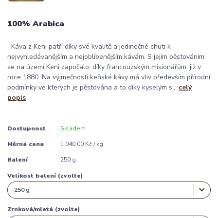
100% Arabica
Káva z Keni patří díky své kvalitě a jedinečné chuti k
nejvyhledávanějším a nejoblíbenějším kávám. S jejím pěstováním
se na území Keni započalo, díky francouzským misionářům, již v
roce 1880. Na výjmečnosti keňské kávy má vliv především přírodní
podmínky ve kterých je pěstována a to díky kyselým s...
celý
popis
Dostupnost
Skladem
Měrná cena
1 040,00 Kč / kg
Balení
250 g
Velikost balení (zvolte)
Zrnková/mletá (zvolte)