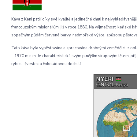
Káva z Keni patří díky své kvalitě a jedinečné chuti k nejvyhledávaně
francouzským misionářům, již v roce 1880. Na výjmečnosti keňské ká
sopečným půdám červené barvy, nadmořské výšce, způsobu pěstování
Tato káva byla vypěstována a zpracována drobnými zemědělci z obla
– 1970 m.n.m. J
e charakteristická svým plnějším sirupovým tělem, pří
rybízu, švestek a čokoládovou dochutí.