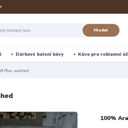
e
Hledat
i
Dárkové balení kávy
Káva pro reklamní úč
 AB Plus, washed
shed
100% Ara