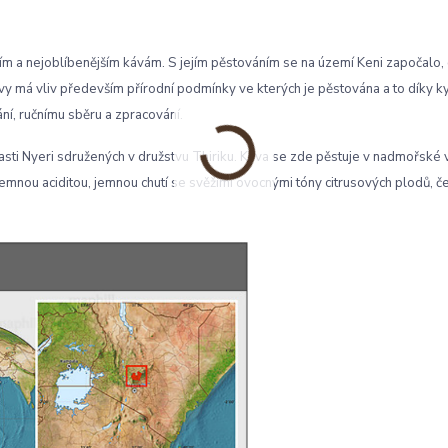
jším a nejoblíbenějším kávám. S jejím pěstováním se na území Keni započalo,
vy má vliv především přírodní podmínky ve kterých je pěstována a to díky 
, ručnímu sběru a zpracování.
sti Nyeri sdružených v družstvu Thiriku. Káva se zde pěstuje v nadmořské
jemnou aciditou, jemnou chutí se svěžími ovocnými tóny citrusových plodů, 