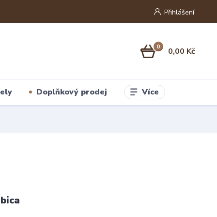
Přihlášení
0
0,00 Kč
Více
ely
Doplňkový prodej
bica