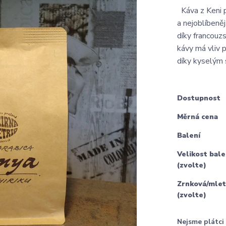
Káva z Keni p
a nejoblíbeně
díky francouz
kávy má vliv 
díky kyselým s
Dostupnost
Měrná cena
Balení
Velikost bale
(zvolte)
Zrnková/mlet
(zvolte)
Nejsme plátc