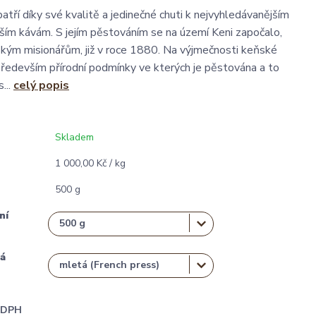
atří díky své kvalitě a jedinečné chuti k nejvyhledávanějším
jším kávám. S jejím pěstováním se na území Keni započalo,
ským misionářům, již v roce 1880. Na výjmečnosti keňské
především přírodní podmínky ve kterých je pěstována a to
...
celý popis
Skladem
1 000,00 Kč / kg
500 g
ní
á
i DPH