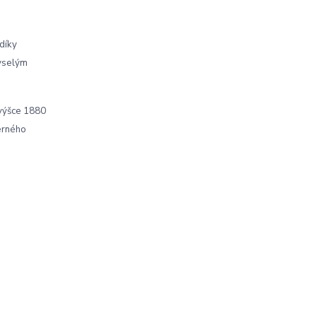
 díky
kyselým
 výšce 1880
černého