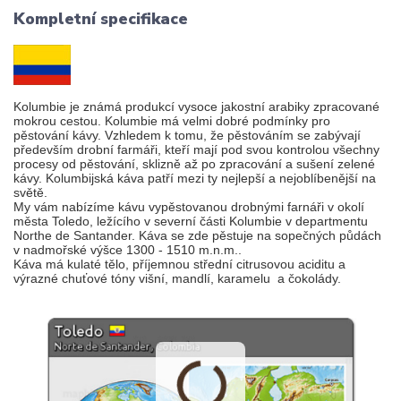
Kompletní specifikace
Kolumbie je známá produkcí vysoce jakostní arabiky zpracované
mokrou cestou. Kolumbie má velmi dobré podmínky pro
pěstování kávy. Vzhledem k tomu, že pěstováním se zabývají
především drobní farmáři, kteří mají pod svou kontrolou všechny
procesy od pěstování, sklizně až po zpracování a sušení zelené
kávy. Kolumbijská káva patří mezi ty nejlepší a nejoblíbenější na
světě.
My vám nabízíme kávu vypěstovanou drobnými farnáři v okolí
města Toledo, ležícího v severní části Kolumbie v departmentu
Northe de Santander. Káva se zde pěstuje na sopečných půdách
v nadmořské výšce 1300 - 1510 m.n.m..
Káva má kulaté tělo, příjemnou střední citrusovou aciditu a
výrazné chuťové tóny višní, mandlí, karamelu a čokolády.