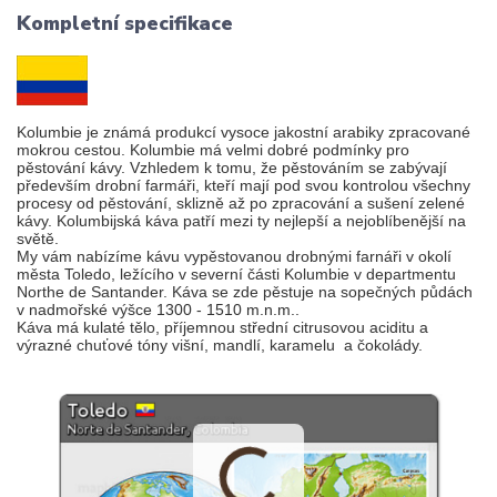
Kompletní specifikace
Kolumbie je známá produkcí vysoce jakostní arabiky zpracované
mokrou cestou. Kolumbie má velmi dobré podmínky pro
pěstování kávy. Vzhledem k tomu, že pěstováním se zabývají
především drobní farmáři, kteří mají pod svou kontrolou všechny
procesy od pěstování, sklizně až po zpracování a sušení zelené
kávy. Kolumbijská káva patří mezi ty nejlepší a nejoblíbenější na
světě.
My vám nabízíme kávu vypěstovanou drobnými farnáři v okolí
města Toledo, ležícího v severní části Kolumbie v departmentu
Northe de Santander. Káva se zde pěstuje na sopečných půdách
v nadmořské výšce 1300 - 1510 m.n.m..
Káva má kulaté tělo, příjemnou střední citrusovou aciditu a
výrazné chuťové tóny višní, mandlí, karamelu a čokolády.