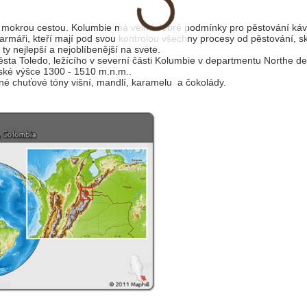
 mokrou cestou. Kolumbie má velmi dobré podmínky pro pěstování káv
rmáři, kteří mají pod svou kontrolou všechny procesy od pěstování, sk
ty nejlepší a nejoblíbenější na světě.
ta Toledo, ležícího v severní části Kolumbie v departmentu Northe de
ské výšce 1300 - 1510 m.n.m..
zné chuťové tóny višní, mandlí, karamelu a čokolády.