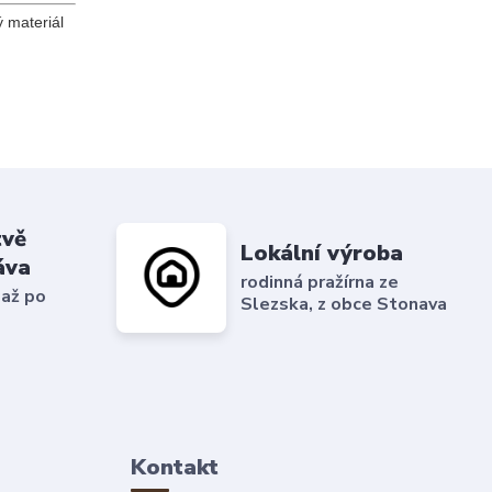
 materiál
tvě
Lokální výroba
áva
rodinná pražírna ze
 až po
Slezska, z obce Stonava
Kontakt