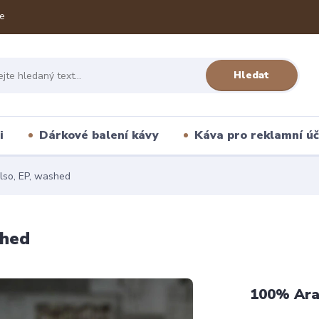
e
Hledat
i
Dárkové balení kávy
Káva pro reklamní úč
lso, EP, washed
shed
100% Ara