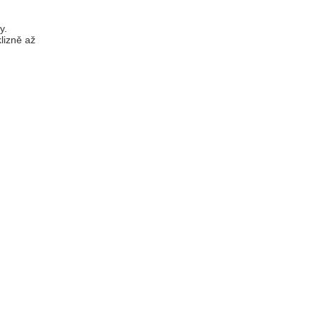
y.
lizně až