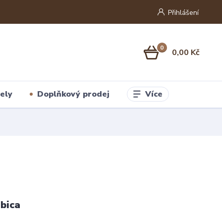
Přihlášení
0
0,00 Kč
Více
ely
Doplňkový prodej
bica