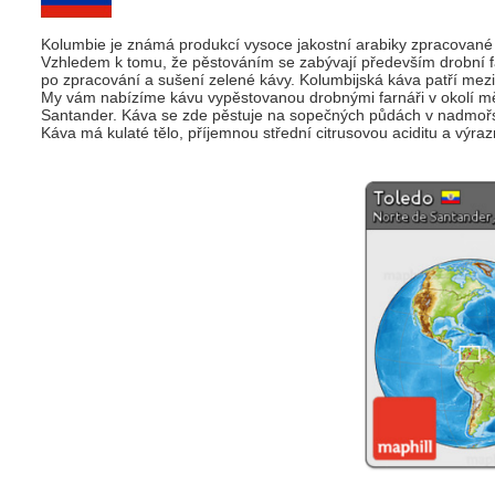
Kolumbie je známá produkcí vysoce jakostní arabiky zpracované
Vzhledem k tomu, že pěstováním se zabývají především drobní fa
po zpracování a sušení zelené kávy. Kolumbijská káva patří mezi 
My vám nabízíme kávu vypěstovanou drobnými farnáři v okolí měs
Santander. Káva se zde pěstuje na sopečných půdách v nadmoř
Káva má kulaté tělo, příjemnou střední citrusovou aciditu a výra