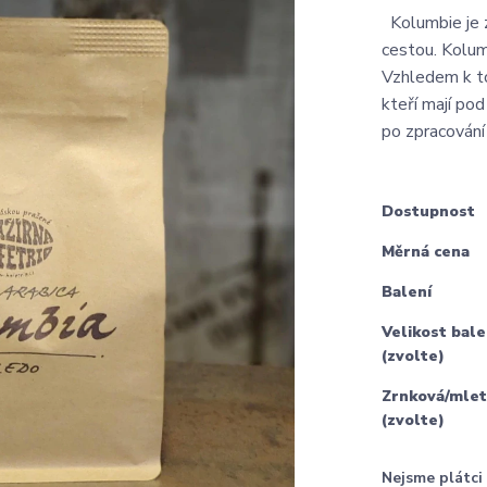
Kolumbie je z
cestou. Kolum
Vzhledem k to
kteří mají po
po zpracování 
Dostupnost
Měrná cena
Balení
Velikost bale
(zvolte)
Zrnková/mlet
(zvolte)
Nejsme plátc