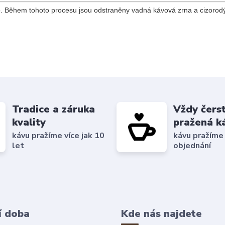
o. Během tohoto procesu jsou odstraněny vadná kávová zrna a cizorodý
Tradice a záruka
Vždy čers
kvality
pražená k
kávu pražíme více jak 10
kávu pražíme
let
objednání
í doba
Kde nás najdete