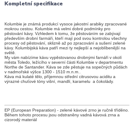
Kompletní specifikace
Kolumbie je známá produkcí vysoce jakostní arabiky zpracované
mokrou cestou. Kolumbie má velmi dobré podmínky pro
pěstování kávy. Vzhledem k tomu, že pěstováním se zabývají
především drobní farmáři, kteří mají pod svou kontrolou všechny
procesy od pěstování, sklizně až po zpracování a sušení zelené
kávy. Kolumbijská káva patří mezi ty nejlepší a nejoblíbenější na
světě.
My vám nabízíme kávu vypěstovanou drobnými farnáři v okolí
města Toledo, ležícího v severní části Kolumbie v departmentu
Northe de Santander. Káva se zde pěstuje na sopečných půdách
v nadmořské výšce 1300 - 1510 m.n.m..
Káva má kulaté tělo, příjemnou střední citrusovou aciditu a
výrazné chuťové tóny višní, mandlí, karamelu a čokolády.
EP (European Preparation) - zelené kávové zrno je ručně tříděno.
Během tohoto procesu jsou odstraněny vadná kávová zrna a
cizorodý materiál