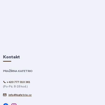
Kontakt
PRAŽÍRNA KAFETRIO
📞 +420 777 010 361
(Po-Pá, 8-18 hod.)
info@kafetrio.cz