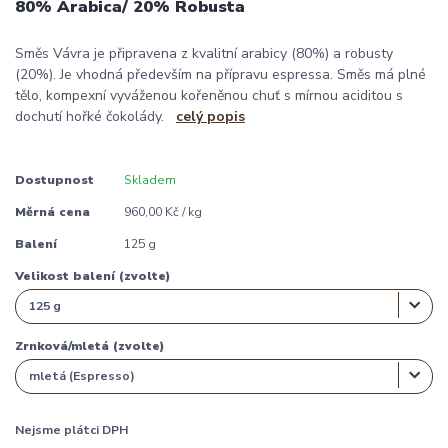
80% Arabica/ 20% Robusta
Směs Vávra je připravena z kvalitní arabicy (80%) a robusty
(20%). Je vhodná především na přípravu espressa. Směs má plné
tělo, kompexní vyváženou kořeněnou chuť s mírnou aciditou s
dochutí hořké čokolády.
celý popis
Dostupnost
Skladem
Měrná cena
960,00 Kč / kg
Balení
125 g
Velikost balení (zvolte)
Zrnková/mletá (zvolte)
Nejsme plátci DPH