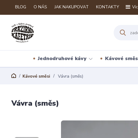
BLOG
O NÁS
JAK NAKUPOVAT
KONTAKTY
Víc
Jednodruhové kávy
Kávové směs
Kávové směsi
Vávra (směs)
Vávra (směs)