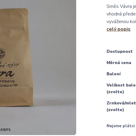
Směs Vávra je
vhodná předev
vyváženou koř
celý popis
Dostupnost
Měrná cena
Balení
Velikost bale
(zvolte)
Zrnková/mlet
(zvolte)
Nejsme plátc