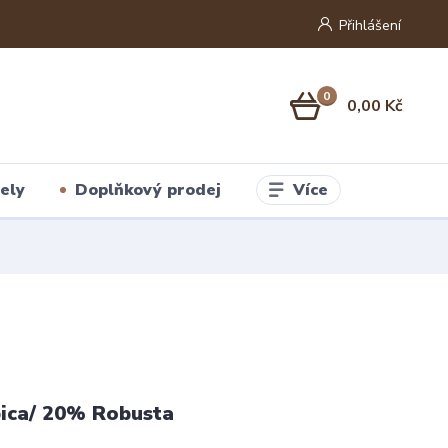
Přihlášení
0
0,00 Kč
Více
ely
Doplňkový prodej
ica/ 20% Robusta