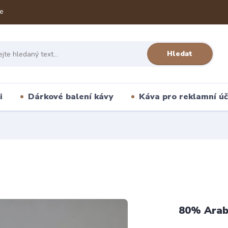
e
Hledat
i
Dárkové balení kávy
Káva pro reklamní úč
80% Arab