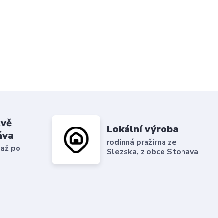
tvě
Lokální výroba
áva
rodinná pražírna ze
 až po
Slezska, z obce Stonava