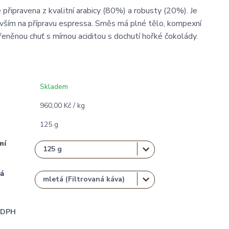
 připravena z kvalitní arabicy (80%) a robusty (20%). Je
ším na přípravu espressa. Směs má plné tělo, kompexní
eněnou chuť s mírnou aciditou s dochutí hořké čokolády.
Skladem
960,00 Kč / kg
125 g
ní
á
i DPH