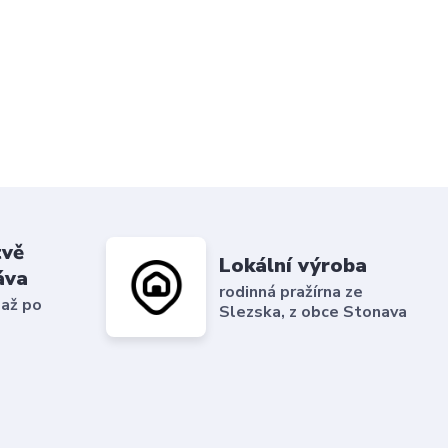
tvě
Lokální výroba
áva
rodinná pražírna ze
 až po
Slezska, z obce Stonava