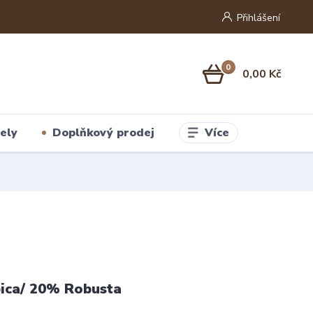
Přihlášení
0
0,00 Kč
Více
ely
Doplňkový prodej
ica/ 20% Robusta