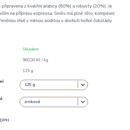
 připravena z kvalitní arabicy (80%) a robusty (20%). Je
ším na přípravu espressa. Směs má plné tělo, kompexní
eněnou chuť s mírnou aciditou s dochutí hořké čokolády.
Skladem
960,00 Kč / kg
125 g
ní
á
i DPH