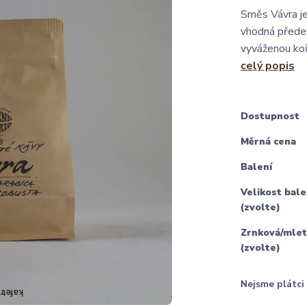
Směs Vávra je
vhodná předev
vyváženou koř
celý popis
Dostupnost
Měrná cena
Balení
Velikost bale
(zvolte)
Zrnková/mlet
(zvolte)
Nejsme plátc