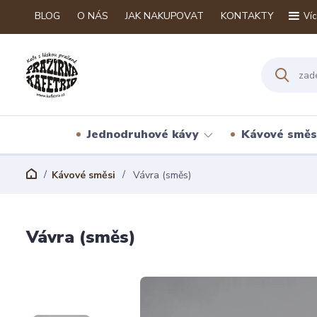
BLOG
O NÁS
JAK NAKUPOVAT
KONTAKTY
Víc
Jednodruhové kávy
Kávové směs
Kávové směsi
Vávra (směs)
Vávra (směs)