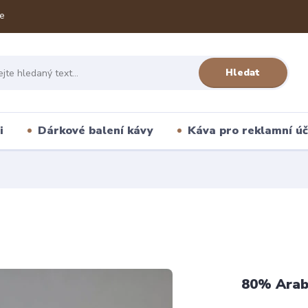
e
Hledat
i
Dárkové balení kávy
Káva pro reklamní úč
80% Arab