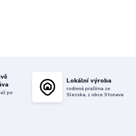
tvě
Lokální výroba
áva
rodinná pražírna ze
 až po
Slezska, z obce Stonava