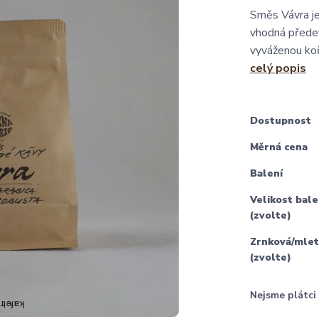
Směs Vávra je
vhodná předev
vyváženou koř
celý popis
Dostupnost
Měrná cena
Balení
Velikost bale
(zvolte)
Zrnková/mlet
(zvolte)
Nejsme plátc