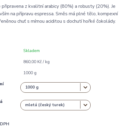
 připravena z kvalitní arabicy (80%) a robusty (20%). Je
ším na přípravu espressa. Směs má plné tělo, kompexní
eněnou chuť s mírnou aciditou s dochutí hořké čokolády.
Skladem
860,00 Kč / kg
1000 g
ní
á
i DPH