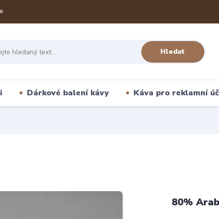
e
Hledat
i
Dárkové balení kávy
Káva pro reklamní úč
80% Arab