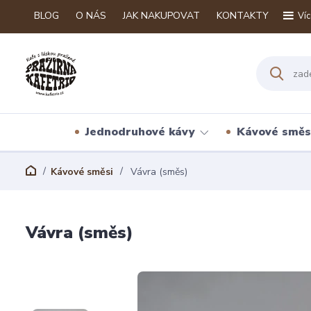
BLOG
O NÁS
JAK NAKUPOVAT
KONTAKTY
Víc
Jednodruhové kávy
Kávové směs
Kávové směsi
Vávra (směs)
Vávra (směs)