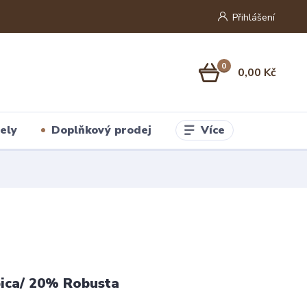
Přihlášení
0
0,00 Kč
Více
ely
Doplňkový prodej
ica/ 20% Robusta