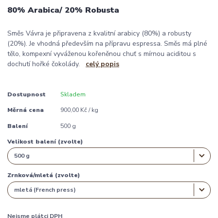
80% Arabica/ 20% Robusta
Směs Vávra je připravena z kvalitní arabicy (80%) a robusty
(20%). Je vhodná především na přípravu espressa. Směs má plné
tělo, kompexní vyváženou kořeněnou chuť s mírnou aciditou s
dochutí hořké čokolády.
celý popis
Dostupnost
Skladem
Měrná cena
900,00 Kč / kg
Balení
500 g
Velikost balení (zvolte)
Zrnková/mletá (zvolte)
Nejsme plátci DPH