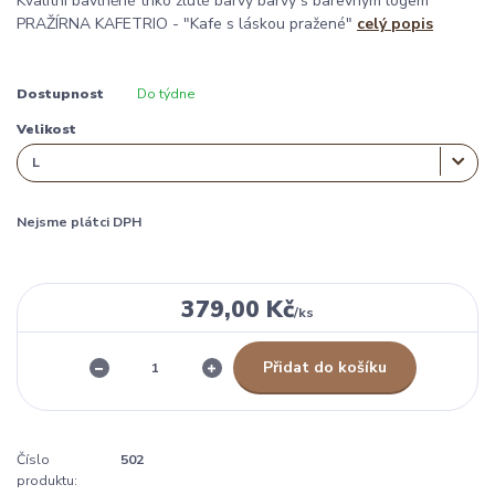
Kvalitní bavlněné triko žluté barvy barvy s barevným logem
PRAŽÍRNA KAFETRIO - "Kafe s láskou pražené"
celý popis
Dostupnost
Do týdne
Velikost
Nejsme plátci DPH
379,00 Kč
/
ks
Přidat do košíku
Číslo
502
produktu: