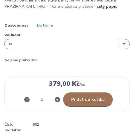
Kvalitní bavlněné triko žluté barvy barvy s barevným logem
PRAŽÍRNA KAFETRIO - "Kafe s láskou pražené"
celý popis
Dostupnost
Do týdne
Velikost
Nejsme plátci DPH
379,00 Kč
/
ks
Přidat do košíku
Číslo
502
produktu: