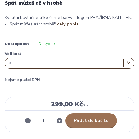
Spát můžeš až v hrobě
Kvalitní bavlněné triko černé barvy s logem PRAŽÍRNA KAFETRIO
- "Spát můžeš až v hrobě"
celý popis
Dostupnost
Do týdne
Velikost
Nejsme plátci DPH
299,00 Kč
/
ks
Přidat do košíku