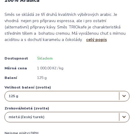
100% Arabica
Směs se skládá ze tří druhů kvalitních výběrových arabic. Je
vhodná nejen pro přípravu espressa, ale i pro ostatní
(alternativní) přípravy kávy. Směs TRIOkafe je charakteristiká
středním tělem a bohatou cremou. Má vyváženou chuť s mírnou
aciditou a s dochutí karamelu a čokolády.
celý popis
Dostupnost
Skladem
Měrná cena
1 000,00 Kč / kg
Balení
125 g
Velikost balení (zvolte)
Zrnková/mletá (zvolte)
Nejsme plátci DPH