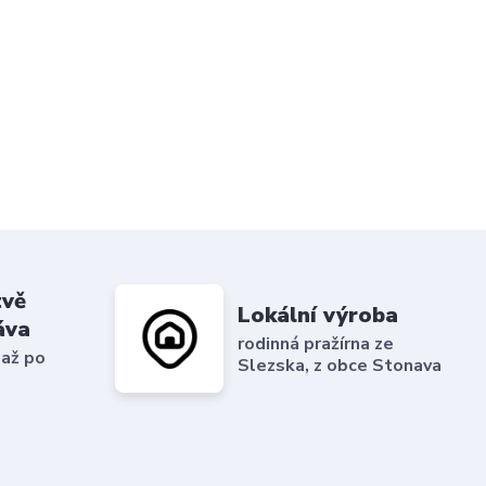
tvě
Lokální výroba
áva
rodinná pražírna ze
 až po
Slezska, z obce Stonava