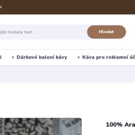
e
Hledat
i
Dárkové balení kávy
Káva pro reklamní úč
100% Ara