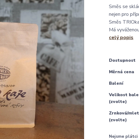
Směs se sklád
nejen pro příp
Směs TRIOkafe
Má vyváženou 
celý popis
Dostupnost
Měrná cena
Balení
Velikost bale
(zvolte)
Zrnková/mlet
(zvolte)
Nejsme plátc