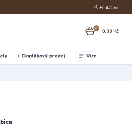
Přihlášení
0
0,00 Kč
Více
ely
Doplňkový prodej
bica