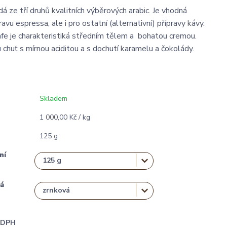
á ze tří druhů kvalitních výběrových arabic. Je vhodná
ravu espressa, ale i pro ostatní (alternativní) přípravy kávy.
 je charakteristiká středním tělem a bohatou cremou.
chuť s mírnou aciditou a s dochutí karamelu a čokolády.
Skladem
1 000,00 Kč / kg
125 g
ní
á
i DPH