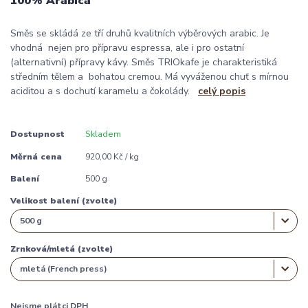
100% Arabica
Směs se skládá ze tří druhů kvalitních výběrových arabic. Je
vhodná nejen pro přípravu espressa, ale i pro ostatní
(alternativní) přípravy kávy. Směs TRIOkafe je charakteristiká
středním tělem a bohatou cremou. Má vyváženou chuť s mírnou
aciditou a s dochutí karamelu a čokolády.
celý popis
Dostupnost
Skladem
Měrná cena
920,00 Kč / kg
Balení
500 g
Velikost balení (zvolte)
Zrnková/mletá (zvolte)
Nejsme plátci DPH