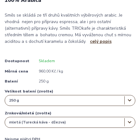
100% Arabica
Směs se skládá ze tří druhů kvalitních výběrových arabic. Je
vhodná nejen pro přípravu espressa, ale i pro ostatní
(alternativní) přípravy kávy. Směs TRIOkafe je charakteristiká
středním tělem a bohatou cremou. Má vyváženou chuť s mírnou
aciditou a s dochutí karamelu a čokolády.
celý popis
Dostupnost
Skladem
Měrná cena
960,00 Kč / kg
Balení
250 g
Velikost balení (zvolte)
Zrnková/mletá (zvolte)
Nejsme plátci DPH