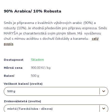
90% Arabica/ 10% Robusta
Směs je připravena z kvalitních výběrových arabic (90%) a
robusty (10%). Je vhodná především pro přípravu espressa. Směs
MARYŠA je charakteristiká svým plným tělem. Má vyváženou
chuť s mírnou aciditou s dochutí čokolády a karamelu.
celý
popis
Dostupnost
Skladem
Měrná cena
900,00 Kč / kg
Balení
500 g
Velikost balení (zvolte)
Zrnková/mletá (zvolte)