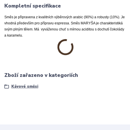
Kompletní specifikace
Směs je připravena z kvalitních výběrových arabic (90%) a robusty (10%). Je
vhodná především pro přípravu espressa. Směs MARYŠA je charakteristiká
svým plným tělem. Má vyváženou chuť s mírnou aciditou s dochutí čokolády
a karamelu.
Zboží zařazeno v kategoriích
Kávové směsi