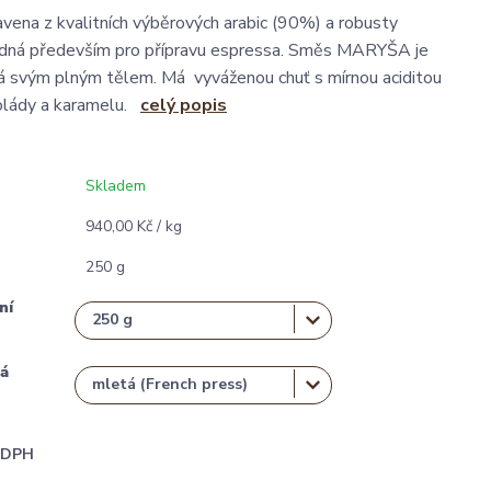
avena z kvalitních výběrových arabic (90%) a robusty
odná především pro přípravu espressa. Směs MARYŠA je
ká svým plným tělem. Má vyváženou chuť s mírnou aciditou
kolády a karamelu.
celý popis
Skladem
940,00 Kč / kg
250 g
ní
á
i DPH