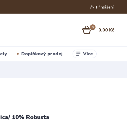
Přihlášení
0
0,00 Kč
Více
ely
Doplňkový prodej
ica/ 10% Robusta