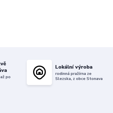
tvě
Lokální výroba
áva
rodinná pražírna ze
 až po
Slezska, z obce Stonava