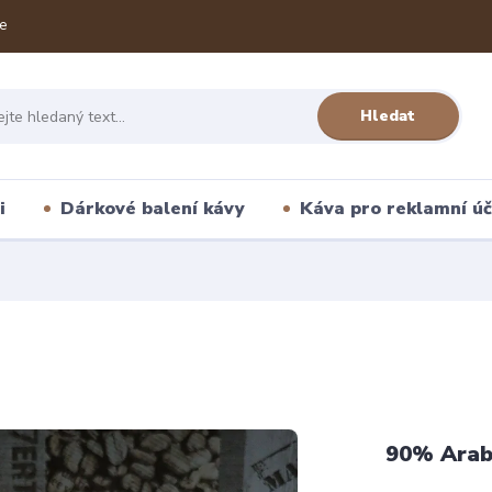
e
Hledat
i
Dárkové balení kávy
Káva pro reklamní úč
90% Arab