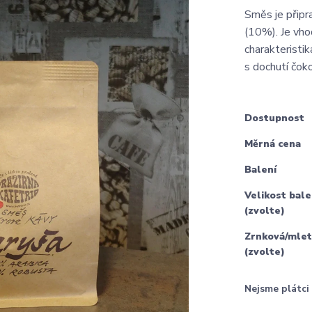
Směs je připr
(10%). Je vh
charakteristi
s dochutí čo
Dostupnost
Měrná cena
Balení
Velikost bale
(zvolte)
Zrnková/mlet
(zvolte)
Nejsme plátc