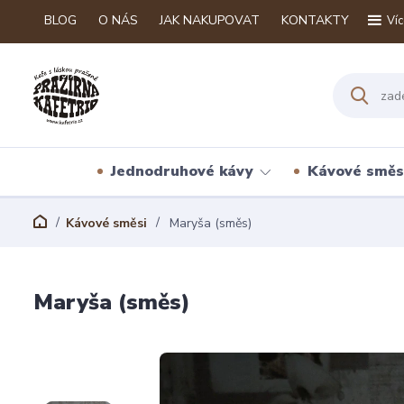
BLOG
O NÁS
JAK NAKUPOVAT
KONTAKTY
Víc
Jednodruhové kávy
Kávové směs
Kávové směsi
Maryša (směs)
Maryša (směs)