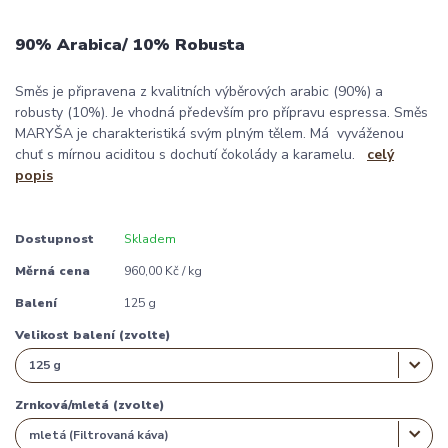
90% Arabica/ 10% Robusta
Směs je připravena z kvalitních výběrových arabic (90%) a
robusty (10%). Je vhodná především pro přípravu espressa. Směs
MARYŠA je charakteristiká svým plným tělem. Má vyváženou
chuť s mírnou aciditou s dochutí čokolády a karamelu.
celý
popis
Dostupnost
Skladem
Měrná cena
960,00 Kč / kg
Balení
125 g
Velikost balení (zvolte)
Zrnková/mletá (zvolte)