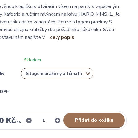
evěnou krabičku s otvíracím víkem na panty s vypáleným
ny Kafetrio a ručním mlýnkem na kávu HARIO MMS-1. Je
vou základních variantách: Pouze s logem pražírny S
ravou dizajnu krabičky dle požadavku zákazníka. Svou
dstavu nám napište v ...
celý popis
Skladem
čky
i DPH
00 Kč
Přidat do košíku
/
ks