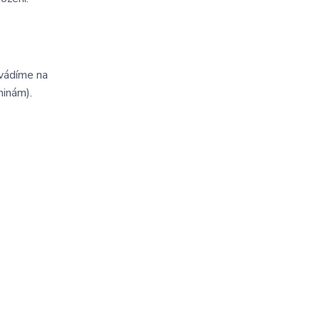
ovádíme na
ninám).