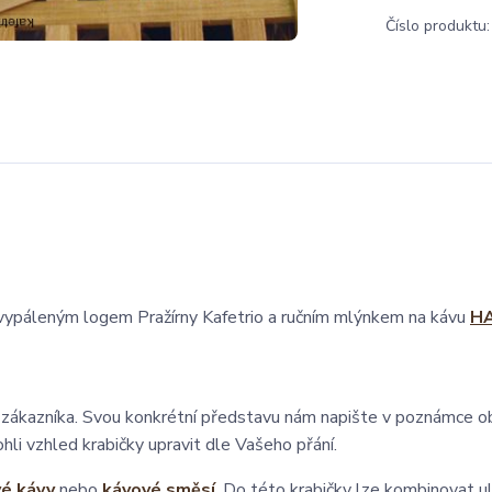
Číslo produktu:
s vypáleným logem Pražírny Kafetrio a ručním mlýnkem na kávu
H
u zákazníka. Svou konkrétní představu nám napište v poznámce 
hli vzhled krabičky upravit dle Vašeho přání.
é kávy
nebo
kávové směsí
. Do této krabičky lze kombinovat ul