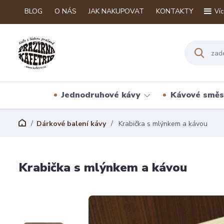
BLOG
O NÁS
JAK NAKUPOVAT
KONTAKTY
Víc
Jednodruhové kávy
Kávové směs
Dárkové balení kávy
Krabička s mlýnkem a kávou
Krabička s mlýnkem a kávou