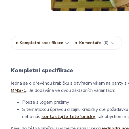
Kompletní specifikace
Komentáře
0
Kompletní specifikace
Jedná se o dřevěnou krabičku s otvíracím víkem na panty 
MMS-1
. Je dodávána ve dvou základních variantách:
Pouze s logem pražírny
S tématickou úpravou dizajnu krabičky dle požadavk
nebo nás
kontaktujte telefonicky
, tak abychom mo
Kávu do této krabičky si vyberte sami v sekci
jednodruhov