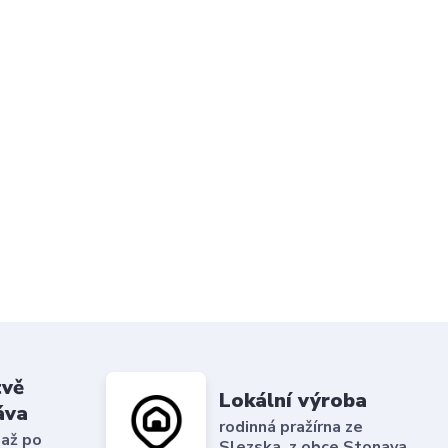
tvě
Lokální výroba
áva
rodinná pražírna ze
 až po
Slezska, z obce Stonava