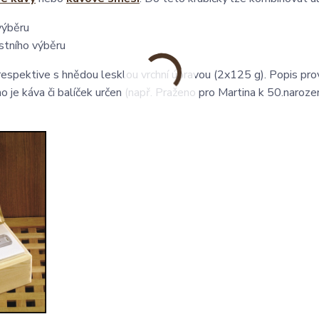
výběru
stního výběru
 respektive s hnědou lesklou vrchní úpravou (2x125 g). Popis pr
o je káva či balíček určen (např. Praženo pro Martina k 50.naroze