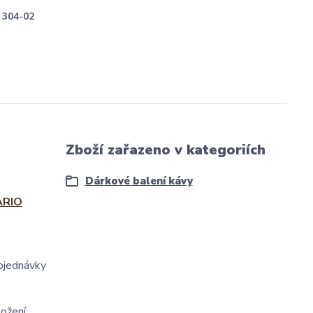
304-02
Zboží zařazeno v kategoriích
Dárkové balení kávy
ARIO
objednávky
ožení: