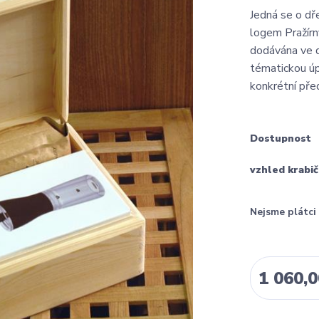
Jedná se o dř
logem Pražír
dodávána ve d
tématickou úp
konkrétní pře
Dostupnost
vzhled krabi
Nejsme plátc
1 060,