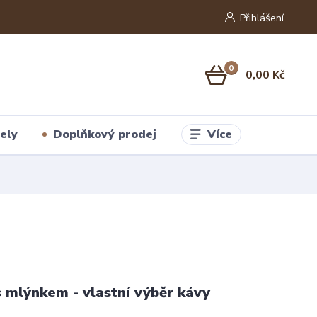
Přihlášení
0
0,00 Kč
Více
ely
Doplňkový prodej
s mlýnkem - vlastní výběr kávy