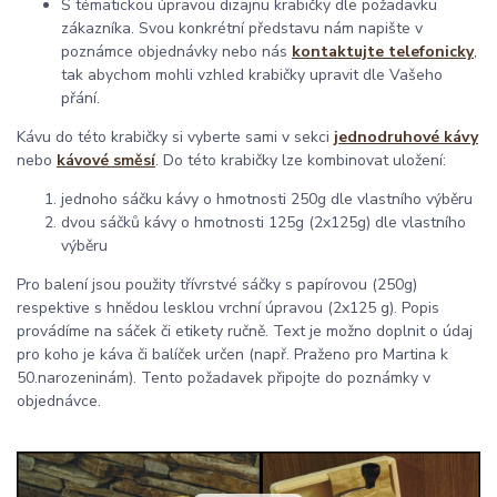
S tématickou úpravou dizajnu krabičky dle požadavku
zákazníka. Svou konkrétní představu nám napište v
poznámce objednávky nebo nás
kontaktujte telefonicky
,
tak abychom mohli vzhled krabičky upravit dle Vašeho
přání.
Kávu do této krabičky si vyberte sami v sekci
jednodruhové kávy
nebo
kávové směsí
. Do této krabičky lze kombinovat uložení:
jednoho sáčku kávy o hmotnosti 250g dle vlastního výběru
dvou sáčků kávy o hmotnosti 125g (2x125g) dle vlastního
výběru
Pro balení jsou použity třívrstvé sáčky s papírovou (250g)
respektive s hnědou lesklou vrchní úpravou (2x125 g). Popis
provádíme na sáček či etikety ručně. Text je možno doplnit o údaj
pro koho je káva či balíček určen (např. Praženo pro Martina k
50.narozeninám). Tento požadavek připojte do poznámky v
objednávce.