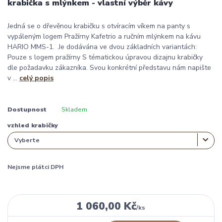
krabička s mlýnkem - vlastní výběr kávy
Jedná se o dřevěnou krabičku s otvíracím víkem na panty s
vypáleným logem Pražírny Kafetrio a ručním mlýnkem na kávu
HARIO MMS-1. Je dodávána ve dvou základních variantách:
Pouze s logem pražírny S tématickou úpravou dizajnu krabičky
dle požadavku zákazníka. Svou konkrétní představu nám napište
v ...
celý popis
Dostupnost
Skladem
vzhled krabičky
Nejsme plátci DPH
1 060,00 Kč
/
ks