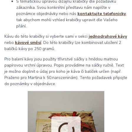
S tématickou úpravou dizajnu krabičky dle požadavku
zákazníka. Svou konkrétní předtavu nám napište v
poznámce objednávky nebo nás
kontaktujte telefonicky
,
tak abychom mohli vzhled krabičky upravit dle Vašeho
přání.
Kávu do této krabičky si vyberte sami v sekci
jednodruhové kávy
nebo
kávové směsí
. Do této krabičky lze kombinovat uložení 2
balíčků kávy po 250 gramů.
Pro balení kávy jsou použity třívrstvé sáčky s hnědou matnou
papírovou vrchní úpravou. Popis provádíme na sáčky ručně. Text
je možno doplnit o údaj pro koho je káva či balíček určen (např.
Praženo pro Martina k 50.narozeninám). Tento požadavek připojte
do poznámky v objednávce.