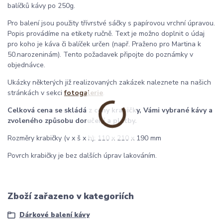
balíčků kávy po 250g.
Pro balení jsou použity třívrstvé sáčky s papírovou vrchní úpravou.
Popis provádíme na etikety ručně. Text je možno doplnit o údaj
pro koho je káva či balíček určen (např. Praženo pro Martina k
50.narozeninám). Tento požadavek připojte do poznámky v
objednávce.
Ukázky některých již realizovaných zakázek naleznete na našich
stránkách v sekci
fotogalerie
.
Celková cena se skládá z ceny krabičky, Vámi vybrané kávy a
zvoleného způsobu doručení a platby.
Rozměry krabičky (v x š x h): 110 x 210 x 190 mm
Povrch krabičky je bez dalších úprav lakováním.
Zboží zařazeno v kategoriích
Dárkové balení kávy