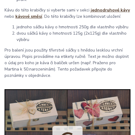
Kávu do této krabičky si vyberte sami v sekci
jednodruhové kávy
nebo
kávové směsí
. Do této krabičky lze kombinovat uložení:
jednoho sáčku kávy o hmotnosti 250g dle vlastního výběru
dvou sáčků kávy o hmotnosti 125g (2x125g) dle vlastního
výběru
Pro balení jsou použity třívrstvé sáčky s hnědou lesklou vrchní
úpravou. Popis provádíme na etikety ručně. Text je možno doplnit
o údaj pro koho je káva či balíček určen (např. Praženo pro
Martina k 50.narozeninám). Tento požadavek připojte do
poznámky v objednávce.