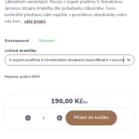
základních variantách: Pouze s logem pražírny S tématickou
úpravou dizajnu krabičky dle požadavku zákazníka. Svou
konkrétní předtavu nám napište v poznámce objednávky nebo
nás kon...
celý popis
Dostupnost
Skladem
vzhled krabičky
Nejsme plátci DPH
190,00 Kč
/
ks
Přidat do košíku