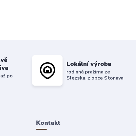
tvě
Lokální výroba
áva
rodinná pražírna ze
 až po
Slezska, z obce Stonava
Kontakt