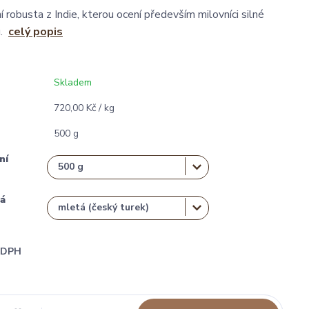
 robusta z Indie, kterou ocení především milovníci silné
u.
celý popis
Skladem
720,00 Kč / kg
500 g
ní
á
i DPH