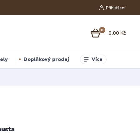
Přihlášení
0
0,00 Kč
Více
ely
Doplňkový prodej
usta