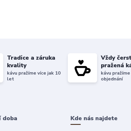
Tradice a záruka
Vždy čers
kvality
pražená k
kávu pražíme více jak 10
kávu pražíme
let
objednání
í doba
Kde nás najdete