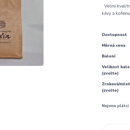
Velmi kvalitní
kávy a kofein
Dostupnost
Měrná cena
Balení
Velikost bale
(zvolte)
Zrnková/mlet
(zvolte)
Nejsme plátc