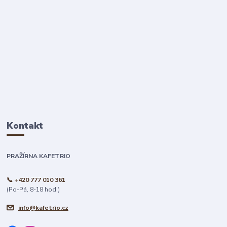
Kontakt
PRAŽÍRNA KAFETRIO
📞 +420 777 010 361
(Po-Pá, 8-18 hod.)
info@kafetrio.cz