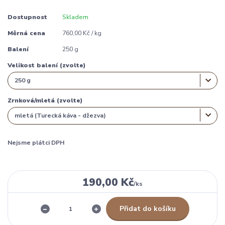
Dostupnost
Skladem
Měrná cena
760,00 Kč / kg
Balení
250 g
Velikost balení (zvolte)
Zrnková/mletá (zvolte)
Nejsme plátci DPH
190,00 Kč
/
ks
Přidat do košíku