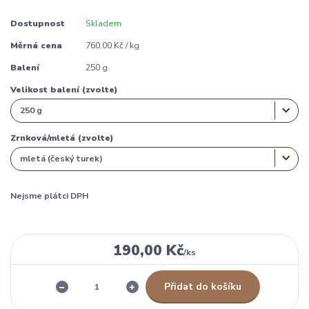
Dostupnost
Skladem
Měrná cena
760,00 Kč / kg
Balení
250 g
Velikost balení (zvolte)
Zrnková/mletá (zvolte)
Nejsme plátci DPH
190,00 Kč
/
ks
Přidat do košíku