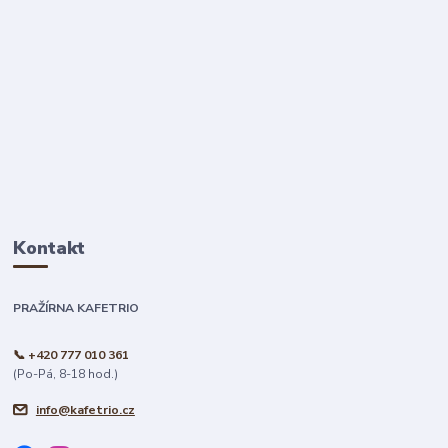
Kontakt
PRAŽÍRNA KAFETRIO
📞 +420 777 010 361
(Po-Pá, 8-18 hod.)
info@kafetrio.cz