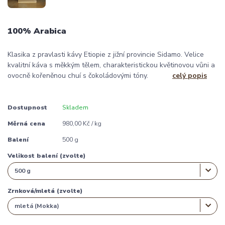
100% Arabica
Klasika z pravlasti kávy Etiopie z jižní provincie Sidamo. Velice
kvalitní káva s měkkým tělem, charakteristickou květinovou vůni a
ovocně kořeněnou chuí s čokoládovými tóny.
celý popis
Dostupnost
Skladem
Měrná cena
980,00 Kč / kg
Balení
500 g
Velikost balení (zvolte)
Zrnková/mletá (zvolte)