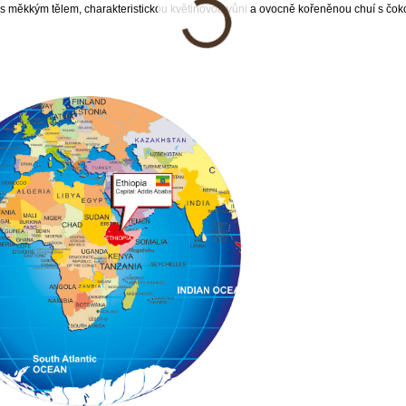
káva s měkkým tělem, charakteristickou květinovou vůni a ovocně kořeněnou chuí s čo