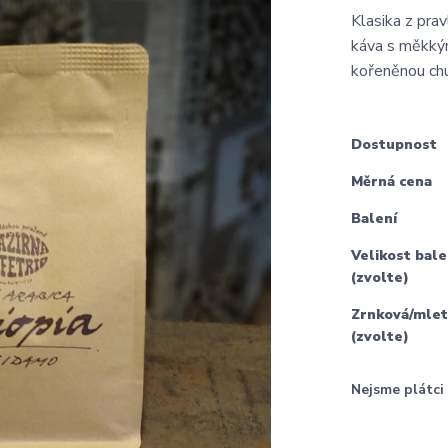
Klasika z prav
káva s měkkým
kořeněnou c
Dostupnost
Měrná cena
Balení
Velikost bale
(zvolte)
Zrnková/mlet
(zvolte)
Nejsme plátc