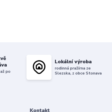
tvě
Lokální výroba
áva
rodinná pražírna ze
 až po
Slezska, z obce Stonava
Kontakt