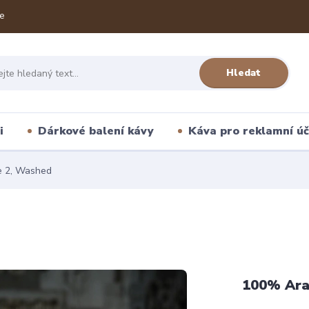
e
Hledat
i
Dárkové balení kávy
Káva pro reklamní úč
e 2, Washed
100% Ara