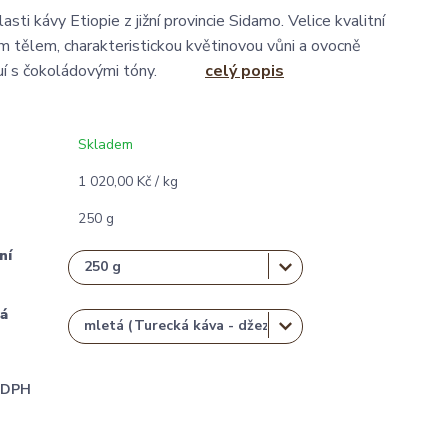
lasti kávy Etiopie z jižní provincie Sidamo. Velice kvalitní
 tělem, charakteristickou květinovou vůni a ovocně
huí s čokoládovými tóny.
celý popis
Skladem
1 020,00 Kč / kg
250 g
ní
á
i DPH