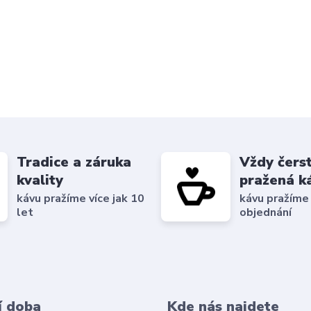
Tradice a záruka
Vždy čers
kvality
pražená k
kávu pražíme více jak 10
kávu pražíme
let
objednání
í doba
Kde nás najdete