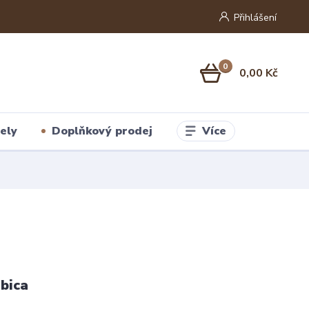
Přihlášení
0
0,00 Kč
Více
ely
Doplňkový prodej
bica