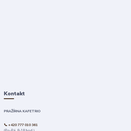
Kontakt
PRAŽÍRNA KAFETRIO
📞 +420 777 010 361
(Po-Pá, 8-18 hod.)