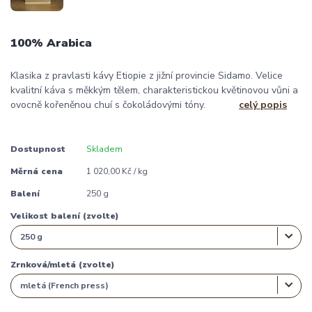
100% Arabica
Klasika z pravlasti kávy Etiopie z jižní provincie Sidamo. Velice
kvalitní káva s měkkým tělem, charakteristickou květinovou vůni a
ovocně kořeněnou chuí s čokoládovými tóny.
celý popis
Dostupnost
Skladem
Měrná cena
1 020,00 Kč / kg
Balení
250 g
Velikost balení (zvolte)
Zrnková/mletá (zvolte)