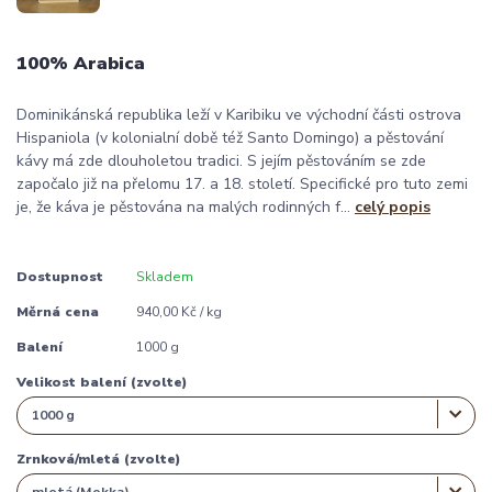
100% Arabica
Dominikánská republika leží v Karibiku ve východní části ostrova
Hispaniola (v kolonialní době též Santo Domingo) a pěstování
kávy má zde dlouholetou tradici. S jejím pěstováním se zde
započalo již na přelomu 17. a 18. století. Specifické pro tuto zemi
je, že káva je pěstována na malých rodinných f...
celý popis
Dostupnost
Skladem
Měrná cena
940,00 Kč / kg
Balení
1000 g
Velikost balení (zvolte)
Zrnková/mletá (zvolte)