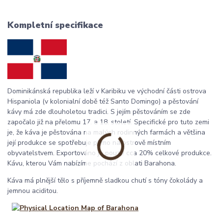
Kompletní specifikace
Dominikánská republika leží v Karibiku ve východní části ostrova
Hispaniola (v kolonialní době též Santo Domingo) a pěstování
kávy má zde dlouholetou tradici. S jejím pěstováním se zde
započalo již na přelomu 17. a 18. století. Specifické pro tuto zemi
je, že káva je pěstována na malých rodinných farmách a většina
její produkce se spotřebuje přímo na ostrově místním
obyvatelstvem. Exportováno je pouze cca 20% celkové produkce.
Kávu, kterou Vám nabízíme pochází z oblati Barahona.
Káva má plnější tělo s příjemně sladkou chutí s tóny čokolády a
jemnou aciditou.