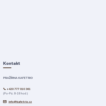
Kontakt
PRAŽÍRNA KAFETRIO
📞 +420 777 010 361
(Po-Pá, 8-18 hod.)
info@kafetrio.cz