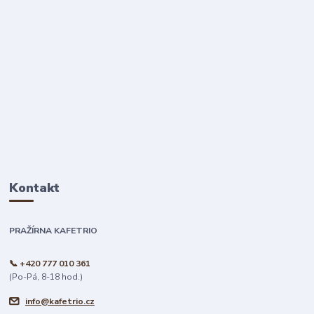
Kontakt
PRAŽÍRNA KAFETRIO
📞 +420 777 010 361
(Po-Pá, 8-18 hod.)
info@kafetrio.cz