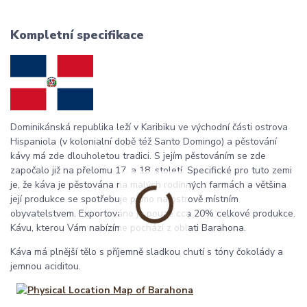
Kompletní specifikace
Dominikánská republika leží v Karibiku ve východní části ostrova
Hispaniola (v kolonialní době též Santo Domingo) a pěstování
kávy má zde dlouholetou tradici. S jejím pěstováním se zde
započalo již na přelomu 17. a 18. století. Specifické pro tuto zemi
je, že káva je pěstována na malých rodinných farmách a většina
její produkce se spotřebuje přímo na ostrově místním
obyvatelstvem. Exportováno je pouze cca 20% celkové produkce.
Kávu, kterou Vám nabízíme pochází z oblati Barahona.
Káva má plnější tělo s příjemně sladkou chutí s tóny čokolády a
jemnou aciditou.