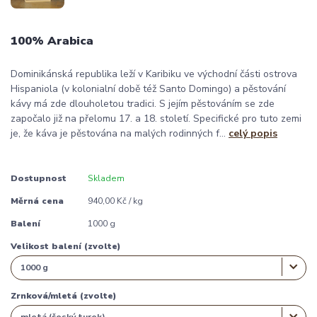
100% Arabica
Dominikánská republika leží v Karibiku ve východní části ostrova
Hispaniola (v kolonialní době též Santo Domingo) a pěstování
kávy má zde dlouholetou tradici. S jejím pěstováním se zde
započalo již na přelomu 17. a 18. století. Specifické pro tuto zemi
je, že káva je pěstována na malých rodinných f...
celý popis
Dostupnost
Skladem
Měrná cena
940,00 Kč / kg
Balení
1000 g
Velikost balení (zvolte)
Zrnková/mletá (zvolte)