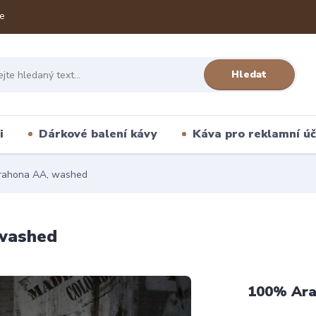
e
Hledat
i
Dárkové balení kávy
Káva pro reklamní úč
arahona AA, washed
 washed
100% Ara