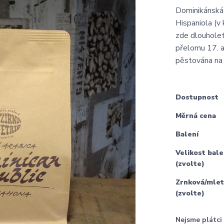
Dominikánská r
Hispaniola (v
zde dlouholeto
přelomu 17. a 
pěstována na 
Dostupnost
Měrná cena
Balení
Velikost bale
(zvolte)
Zrnková/mlet
(zvolte)
Nejsme plátc