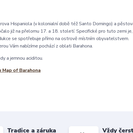
strova Hispaniola (v kolonialní době též Santo Domingo) a pěstov
alo již na přelomu 17. a 18. století. Specifické pro tuto zemi je,
rodukce se spotřebuje přímo na ostrově místním obyvatelstvem.
rou Vám nabízíme pochází z oblati Barahona.
dy a jemnou aciditou.
Tradice a záruka
Vždy čers