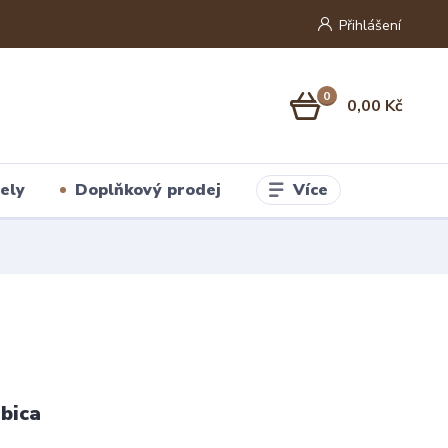
Přihlášení
0
0,00 Kč
Více
ely
Doplňkový prodej
bica