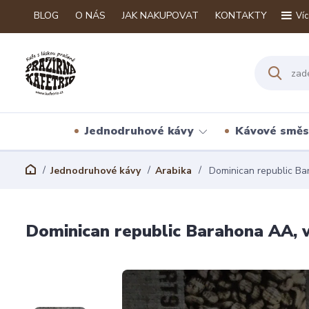
BLOG
O NÁS
JAK NAKUPOVAT
KONTAKTY
Víc
Jednodruhové kávy
Kávové směs
Jednodruhové kávy
Arabika
Dominican republic B
Dominican republic Barahona AA,