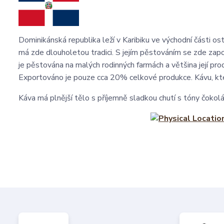
Dominikánská republika leží v Karibiku ve východní části o
má zde dlouholetou tradici. S jejím pěstováním se zde započ
je pěstována na malých rodinných farmách a většina její p
Exportováno je pouze cca 20% celkové produkce. Kávu, kte
Káva má plnější tělo s příjemně sladkou chutí s tóny čokolá