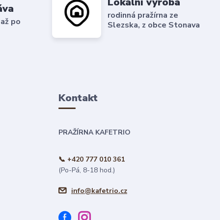
Lokální výroba
áva
rodinná pražírna ze
 až po
Slezska, z obce Stonava
Kontakt
PRAŽÍRNA KAFETRIO
📞 +420 777 010 361
(Po-Pá, 8-18 hod.)
info@kafetrio.cz