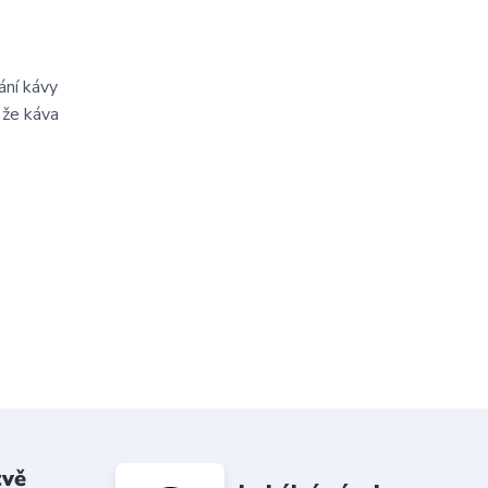
ání kávy
 že káva
tvě