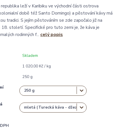
epublika leží v Karibiku ve východní části ostrova
 kolonialní době též Santo Domingo) a pěstování kávy má
u tradici. S jejím pěstováním se zde započalo již na
18. století. Specifické pro tuto zemi je, že káva je
malých rodinných f...
celý popis
Skladem
1 020,00 Kč / kg
250 g
ní
á
i DPH