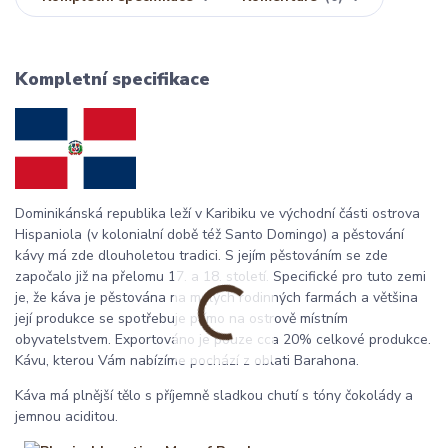
Kompletní specifikace
Dominikánská republika leží v Karibiku ve východní části ostrova
Hispaniola (v kolonialní době též Santo Domingo) a pěstování
kávy má zde dlouholetou tradici. S jejím pěstováním se zde
započalo již na přelomu 17. a 18. století. Specifické pro tuto zemi
je, že káva je pěstována na malých rodinných farmách a většina
její produkce se spotřebuje přímo na ostrově místním
obyvatelstvem. Exportováno je pouze cca 20% celkové produkce.
Kávu, kterou Vám nabízíme pochází z oblati Barahona.
Káva má plnější tělo s příjemně sladkou chutí s tóny čokolády a
jemnou aciditou.