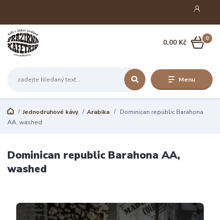
0
0,00 Kč
Menu
Jednodruhové kávy
Arabika
Dominican republic Barahona
AA, washed
Dominican republic Barahona AA,
washed