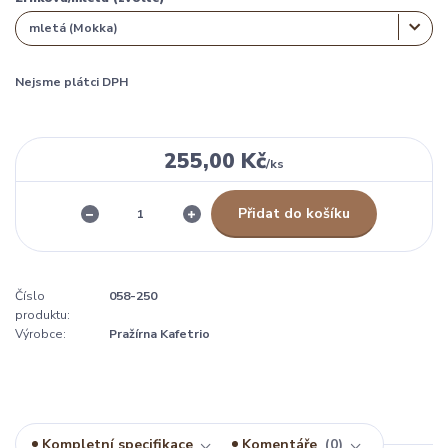
Nejsme plátci DPH
255,00 Kč
/
ks
Přidat do košíku
Číslo
058-250
produktu:
Výrobce:
Pražírna Kafetrio
Kompletní specifikace
Komentáře
0