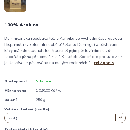
100% Arabica
Dominikánská republika leží v Karibiku ve východní části ostrova
Hispaniola (v kolonialní době též Santo Domingo) a pěstování
kávy má zde dlouholetou tradici. S jejím pěstováním se zde
započalo již na přelomu 17. a 18. století. Specifické pro tuto zemi
je, že káva je pěstována na malých rodinných f...
celý popis
Dostupnost
Skladem
Měrná cena
1 020,00 Kč / kg
Balení
250 g
Velikost balení (zvolte)
Zrnková/mletá (zvolte)