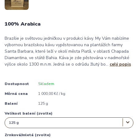
100% Arabica
Brazílie je světovou jedničkou v produkci kávy. My Vám nabízíme
výbornou brazilskou kávu vypěstovanou na plantážích farmy
Santa Barbara, které leží v okolí města Piatã, v oblasti Chapada
Diamantina, ve státě Bahia. Káva je zde pěstována v nadmořské
výšce okolo 1300 m.n.m. Jedná se o odrůdu žlutý bo...
celý popis
Dostupnost
Skladem
Měrná cena
1 000,00 Kč / kg
Balení
125 g
Velikost balení (zvolte)
Zrnková/mletá (zvolte)