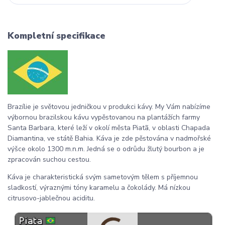
Kompletní specifikace
Brazílie je světovou jedničkou v produkci kávy. My Vám nabízíme
výbornou brazilskou kávu vypěstovanou na plantážích farmy
Santa Barbara, které leží v okolí města
Piatã, v
oblasti
Chapada
Diama
ntina,
ve státě Bahia. Káva je zde pěstována v nadmořské
výšce okolo 1300 m.n.m. Jedná se o odrůdu žlutý bourbon a je
zpracován suchou cestou.
Káva je charakteristická svým sametovým tělem s příjemnou
sladkostí, výraznými tóny karamelu a čokolády. Má nízkou
citrusovo-jablečnou aciditu.