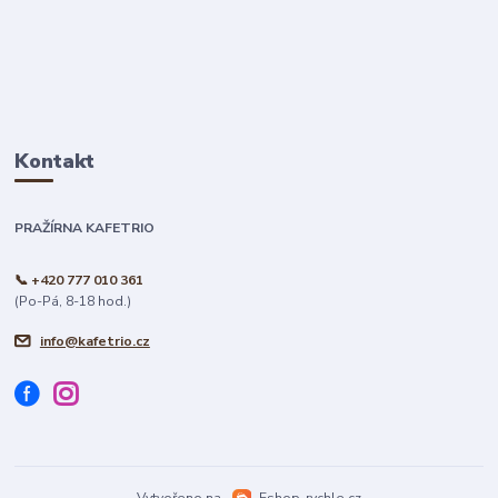
Kontakt
PRAŽÍRNA KAFETRIO
📞 +420 777 010 361
(Po-Pá, 8-18 hod.)
info@kafetrio.cz
Vytvořeno na
Eshop-rychle.cz