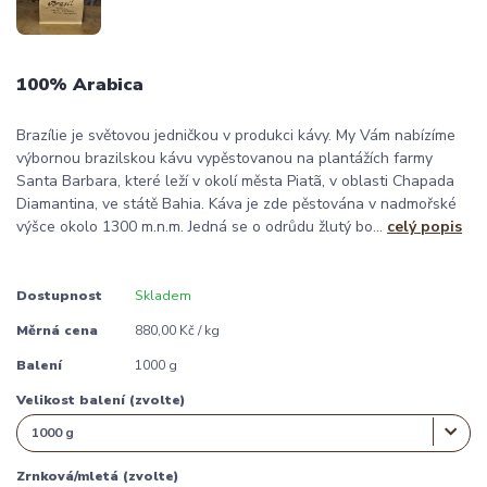
100% Arabica
Brazílie je světovou jedničkou v produkci kávy. My Vám nabízíme
výbornou brazilskou kávu vypěstovanou na plantážích farmy
Santa Barbara, které leží v okolí města Piatã, v oblasti Chapada
Diamantina, ve státě Bahia. Káva je zde pěstována v nadmořské
výšce okolo 1300 m.n.m. Jedná se o odrůdu žlutý bo...
celý popis
Dostupnost
Skladem
Měrná cena
880,00 Kč / kg
Balení
1000 g
Velikost balení (zvolte)
Zrnková/mletá (zvolte)