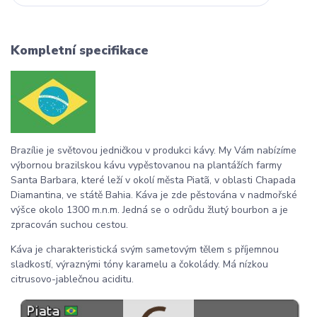
Kompletní specifikace
Brazílie je světovou jedničkou v produkci kávy. My Vám nabízíme
výbornou brazilskou kávu vypěstovanou na plantážích farmy
Santa Barbara, které leží v okolí města
Piatã, v
oblasti
Chapada
Diama
ntina,
ve státě Bahia. Káva je zde pěstována v nadmořské
výšce okolo 1300 m.n.m. Jedná se o odrůdu žlutý bourbon a je
zpracován suchou cestou.
Káva je charakteristická svým sametovým tělem s příjemnou
sladkostí, výraznými tóny karamelu a čokolády. Má nízkou
citrusovo-jablečnou aciditu.