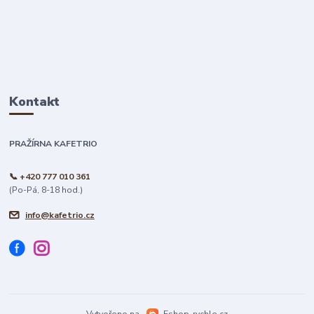
Kontakt
PRAŽÍRNA KAFETRIO
📞 +420 777 010 361
(Po-Pá, 8-18 hod.)
info@kafetrio.cz
Vytvořeno na
Eshop-rychle.cz